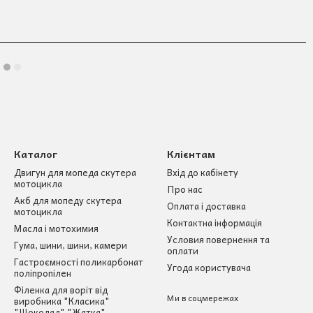
Каталог
Клієнтам
Двигун для мопеда скутера
Вхід до кабінету
мотоцикла
Про нас
Акб для мопеду скутера
Оплата і доставка
мотоцикла
Контактна інформація
Масла і мотохимия
Условия повернення та
Гума, шини, шини, камери
оплати
Гастроємності поликарбонат
Угода користувача
поліпропілен
Філенка для воріт від
Ми в соцмережах
виробника "Класика"
"Шоколад" "Жатка"