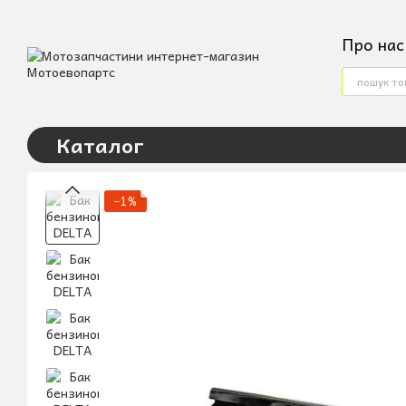
Перейти до основного контенту
Про нас
Конта
Услов
Угода
Каталог
−1%