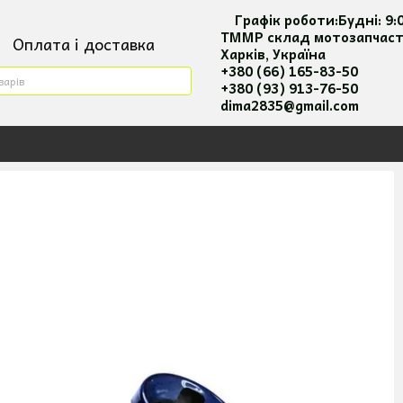
Графік роботи:
Будні:
9:
ТММР склад мотозапчас
Оплата і доставка
Харків, Україна
ктна інформація
+380 (66) 165-83-50
+380 (93) 913-76-50
ия повернення та оплати
dima2835@gmail.com
 користувача