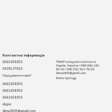
Контактна інформація
0661658350
ТММР склад мотозапчасти
Харків, Україна +380 (66) 165-
0939137650
83-50 +380 (93) 913-76-50
dima2835@gmail.com
Передзвонити вам?
Мапа проїзду
0661658350
0661658350
0661658350
skype
dima2835@gmail.com