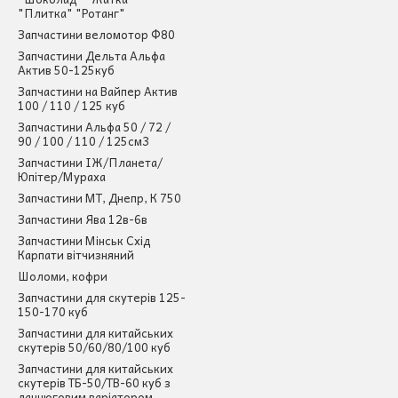
"Плитка" "Ротанг"
Запчастини веломотор Ф80
Запчастини Дельта Альфа
Актив 50-125куб
Запчастини на Вайпер Актив
100 / 110 / 125 куб
Запчастини Альфа 50 / 72 /
90 / 100 / 110 / 125см3
Запчастини ІЖ/Планета/
Юпітер/Мураха
Запчастини МТ, Днепр, К 750
Запчастини Ява 12в-6в
Запчастини Мінськ Схід
Карпати вітчизняний
Шоломи, кофри
Запчастини для скутерів 125-
150-170 куб
Запчастини для китайських
скутерів 50/60/80/100 куб
Запчастини для китайських
скутерів ТБ-50/ТВ-60 куб з
ланцюговим варіатором