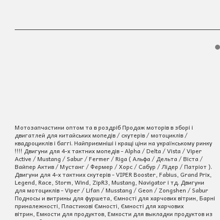
Мотозапчастини оптом та в роздріб Продаж моторів в зборі і
двигатлей для китайських мопедів / скутерів / мотоциклів /
квадроциклів і баггі. Найприємніші і кращі ціни на українському ринку
!!!! Двигуни для 4-х тактних мопедів - Alpha / Delta / Vista / Viper
Active / Mustang / Sabur / Fermer / Riga ( Альфа / Дельта / Віста /
Вайпер Актив / Мустанг / Фермер / Хорс / Сабур / Лідер / Патріот ).
Двигуни для 4-х тактних скутерів - VIPER Booster, Fabius, Grand Prix,
Legend, Race, Storm, Wind, ZipR3, Mustang, Navigator і тд. Двигуни
для мотоциклів - Viper / Lifan / Musstang / Geon / Zongshen / Sabur
Подносы и витрины для фуршета, Ємності для харчових вітрин, Барні
приналежності, Пластикові Ємності, Ємності для харчових
вітрин, Емкости для продуктов, Емкости для выкладки продуктов из