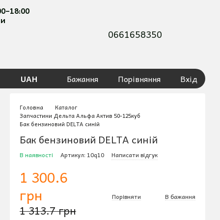
00–18:00
ти
0661658350
UAH
Бажання
Порівняння
Вхід
Головна
Каталог
Запчастини Дельта Альфа Актив 50-125куб
Бак бензиновий DELTA синій
Бак бензиновий DELTA синій
В наявності
Артикул: 10q10
Написати відгук
1 300.6
грн
Порівняти
В бажання
1 313.7 грн