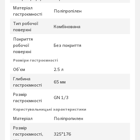
Матеріал
Поліпропілен
гастроємності
Тип робочої
Комбінована
поверхні
Покриття
робочої
Без покриття
поверхні
Розміри гастроємкості
Об`єм
2.5 л
Глибина
65 мм
гастроємкості
Розмір
GN 1/3
гастроємкості
Користувальницькі характеристики
Матеріал
Поліпропилен
Розмір
гастроємкості,
325*176