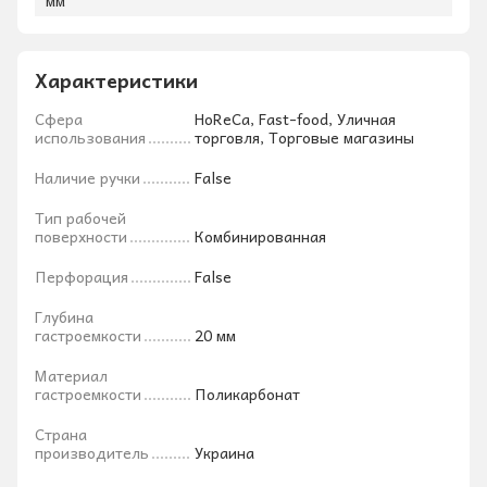
мм
Характеристики
Сфера
HoReCa, Fast-food, Уличная
использования
торговля, Торговые магазины
Наличие ручки
False
Тип рабочей
поверхности
Комбинированная
Перфорация
False
Глубина
гастроемкости
20 мм
Материал
гастроемкости
Поликарбонат
Страна
производитель
Украина