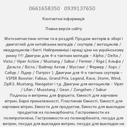
0661658350
0939137650
Контактна інформація
Повна версія сайту
Мотозапчастини оптом та в роздріб Продаж моторів в зборі і
двигатлей для китайських мопедів / скутерів / мотоциклів /
квадроциклів і баггі. Найприємніші і кращі ціни на українському
ринку !!!! Двигуни для 4-х тактних мопедів - Alpha / Delta /
Vista / Viper Active / Mustang / Sabur / Fermer / Riga ( Альфа /
Дельта / Віста / Вайпер Актив / Мустанг / Фермер / Хорс /
Сабур / Лідер / Патріот ). Двигуни для 4-х тактних скутерів -
VIPER Booster, Fabius, Grand Prix, Legend, Race, Storm, Wind,
ZipR3, Mustang, Navigator і тд. Двигуни для мотоциклів - Viper
/ Lifan / Musstang / Geon / Zongshen / Sabur
Подносы и витрины для фуршета, Ємності для харчових
вітрин, Барні приналежності, Пластикові Ємності, Ємності для
харчових вітрин, Емкости для продуктов, Емкости для выкладки
продуктов из поликарбоната, Гастроемкости из
полипропилена, Гастроемкости из поликарбоната, посуда для
витрин, посуда для выкладки витрин, посуда для выкладки на