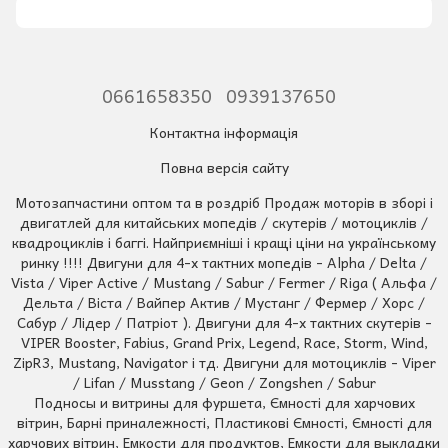
0661658350
0939137650
Контактна інформація
Повна версія сайту
Мотозапчастини оптом та в роздріб Продаж моторів в зборі і
двигатлей для китайських мопедів / скутерів / мотоциклів /
квадроциклів і баггі. Найприємніші і кращі ціни на українському
ринку !!!! Двигуни для 4-х тактних мопедів - Alpha / Delta /
Vista / Viper Active / Mustang / Sabur / Fermer / Riga ( Альфа /
Дельта / Віста / Вайпер Актив / Мустанг / Фермер / Хорс /
Сабур / Лідер / Патріот ). Двигуни для 4-х тактних скутерів -
VIPER Booster, Fabius, Grand Prix, Legend, Race, Storm, Wind,
ZipR3, Mustang, Navigator і тд. Двигуни для мотоциклів - Viper
/ Lifan / Musstang / Geon / Zongshen / Sabur
Подносы и витрины для фуршета, Ємності для харчових
вітрин, Барні приналежності, Пластикові Ємності, Ємності для
харчових вітрин, Емкости для продуктов, Емкости для выкладки