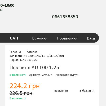
00–18:00
ти
0661658350
UAH
Бажання
Порівняння
Вхід
Головна
Каталог
Запчастини SUZUKI AD/ LETS/SEPIA/RUN
Поршень AD 100 1.25
Поршень AD 100 1.25
В наявності
Артикул: 2rrt274
Написати відгук
224.2 грн
Порівняти
В бажання
226.5 грн
В наявності