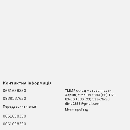
Контактна інформація
0661658350
ТММР склад мотозапчасти
Харків, Україна +380 (66) 165-
0939137650
83-50 +380 (93) 913-76-50
dima2835@gmail.com
Передзвонити вам?
Мапа проїзду
0661658350
0661658350