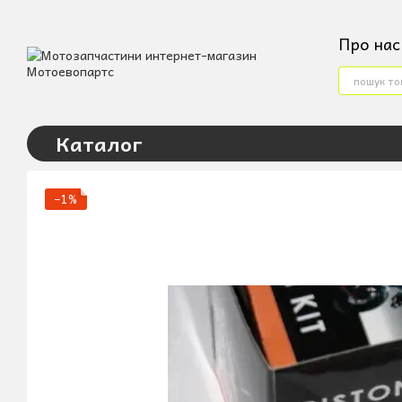
Перейти до основного контенту
Про нас
Конта
Услов
Угода
Каталог
−1%