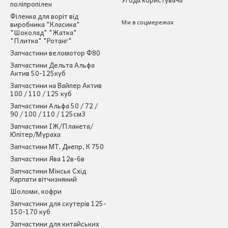
поліпропілен
Філенка для воріт від
Ми в соцмережах
виробника "Класика"
"Шоколад" "Жатка"
"Плитка" "Ротанг"
Запчастини веломотор Ф80
Запчастини Дельта Альфа
Актив 50-125куб
Запчастини на Вайпер Актив
100 / 110 / 125 куб
Запчастини Альфа 50 / 72 /
90 / 100 / 110 / 125см3
Запчастини ІЖ/Планета/
Юпітер/Мураха
Запчастини МТ, Днепр, К 750
Запчастини Ява 12в-6в
Запчастини Мінськ Схід
Карпати вітчизняний
Шоломи, кофри
Запчастини для скутерів 125-
150-170 куб
Запчастини для китайських