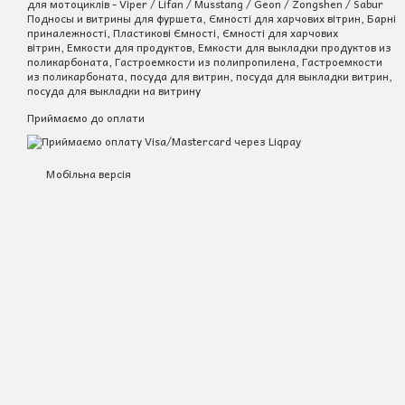
для мотоциклів - Viper / Lifan / Musstang / Geon / Zongshen / Sabur
Подносы и витрины для фуршета, Ємності для харчових вітрин, Барні
приналежності, Пластикові Ємності, Ємності для харчових
вітрин, Емкости для продуктов, Емкости для выкладки продуктов из
поликарбоната, Гастроемкости из полипропилена, Гастроемкости
из поликарбоната, посуда для витрин, посуда для выкладки витрин,
посуда для выкладки на витрину
Приймаємо до оплати
Мобільна версія