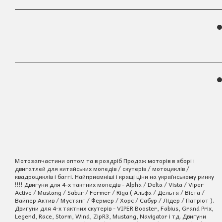
Мотозапчастини оптом та в роздріб Продаж моторів в зборі і
двигатлей для китайських мопедів / скутерів / мотоциклів /
квадроциклів і баггі. Найприємніші і кращі ціни на українському ринку
!!!! Двигуни для 4-х тактних мопедів - Alpha / Delta / Vista / Viper
Active / Mustang / Sabur / Fermer / Riga ( Альфа / Дельта / Віста /
Вайпер Актив / Мустанг / Фермер / Хорс / Сабур / Лідер / Патріот ).
Двигуни для 4-х тактних скутерів - VIPER Booster, Fabius, Grand Prix,
Legend, Race, Storm, Wind, ZipR3, Mustang, Navigator і тд. Двигуни