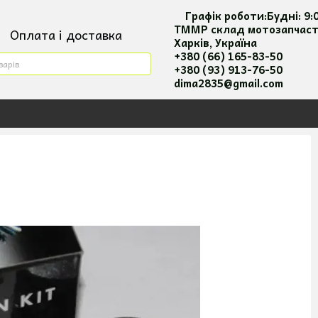
Графік роботи:
Будні:
9:
ТММР склад мотозапчас
Оплата і доставка
Харків, Україна
ктна інформація
+380 (66) 165-83-50
+380 (93) 913-76-50
ия повернення та оплати
dima2835@gmail.com
 користувача