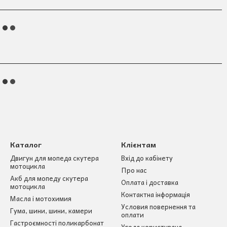
Каталог
Клієнтам
Двигун для мопеда скутера
Вхід до кабінету
мотоцикла
Про нас
Акб для мопеду скутера
Оплата і доставка
мотоцикла
Контактна інформація
Масла і мотохимия
Условия повернення та
Гума, шини, шини, камери
оплати
Гастроємності поликарбонат
Угода користувача