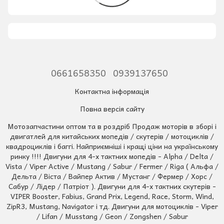
0661658350
0939137650
Контактна інформація
Повна версія сайту
Мотозапчастини оптом та в роздріб Продаж моторів в зборі і
двигатлей для китайських мопедів / скутерів / мотоциклів /
квадроциклів і баггі. Найприємніші і кращі ціни на українському
ринку !!!! Двигуни для 4-х тактних мопедів - Alpha / Delta /
Vista / Viper Active / Mustang / Sabur / Fermer / Riga ( Альфа /
Дельта / Віста / Вайпер Актив / Мустанг / Фермер / Хорс /
Сабур / Лідер / Патріот ). Двигуни для 4-х тактних скутерів -
VIPER Booster, Fabius, Grand Prix, Legend, Race, Storm, Wind,
ZipR3, Mustang, Navigator і тд. Двигуни для мотоциклів - Viper
/ Lifan / Musstang / Geon / Zongshen / Sabur