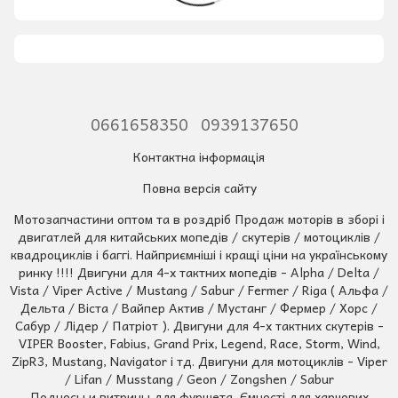
0661658350
0939137650
Контактна інформація
Повна версія сайту
Мотозапчастини оптом та в роздріб Продаж моторів в зборі і
двигатлей для китайських мопедів / скутерів / мотоциклів /
квадроциклів і баггі. Найприємніші і кращі ціни на українському
ринку !!!! Двигуни для 4-х тактних мопедів - Alpha / Delta /
Vista / Viper Active / Mustang / Sabur / Fermer / Riga ( Альфа /
Дельта / Віста / Вайпер Актив / Мустанг / Фермер / Хорс /
Сабур / Лідер / Патріот ). Двигуни для 4-х тактних скутерів -
VIPER Booster, Fabius, Grand Prix, Legend, Race, Storm, Wind,
ZipR3, Mustang, Navigator і тд. Двигуни для мотоциклів - Viper
/ Lifan / Musstang / Geon / Zongshen / Sabur
Подносы и витрины для фуршета, Ємності для харчових