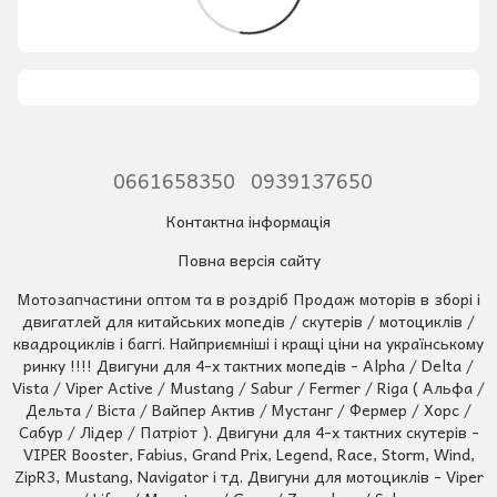
0661658350
0939137650
Контактна інформація
Повна версія сайту
Мотозапчастини оптом та в роздріб Продаж моторів в зборі і
двигатлей для китайських мопедів / скутерів / мотоциклів /
квадроциклів і баггі. Найприємніші і кращі ціни на українському
ринку !!!! Двигуни для 4-х тактних мопедів - Alpha / Delta /
Vista / Viper Active / Mustang / Sabur / Fermer / Riga ( Альфа /
Дельта / Віста / Вайпер Актив / Мустанг / Фермер / Хорс /
Сабур / Лідер / Патріот ). Двигуни для 4-х тактних скутерів -
VIPER Booster, Fabius, Grand Prix, Legend, Race, Storm, Wind,
ZipR3, Mustang, Navigator і тд. Двигуни для мотоциклів - Viper