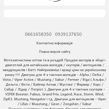
0661658350
0939137650
Контактна інформація
Повна версія сайту
Мотозапчастини оптом та в роздріб Продаж моторів в зборі і
двигатлей для китайських мопедів / скутерів / мотоциклів /
квадроциклів і баггі. Найприємніші і кращі ціни на українському
ринку !!!! Двигуни для 4-х тактних мопедів - Alpha / Delta /
Vista / Viper Active / Mustang / Sabur / Fermer / Riga ( Альфа /
Дельта / Віста / Вайпер Актив / Мустанг / Фермер / Хорс /
Сабур / Лідер / Патріот ). Двигуни для 4-х тактних скутерів -
VIPER Booster, Fabius, Grand Prix, Legend, Race, Storm, Wind,
ZipR3, Mustang, Navigator і тд. Двигуни для мотоциклів - Viper
/ Lifan / Musstang / Geon / Zongshen / Sabur
Подносы и витрины для фуршета, Ємності для харчових