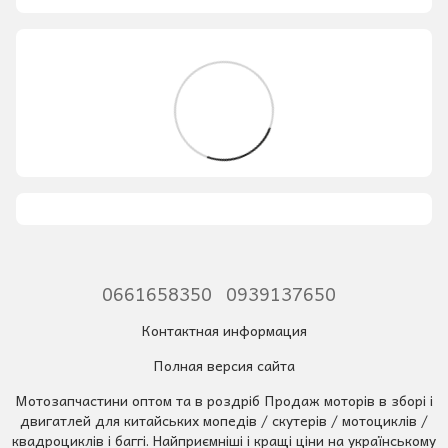
0661658350
0939137650
Контактная информация
Полная версия сайта
Мотозапчастини оптом та в роздріб Продаж моторів в зборі і
двигатлей для китайських мопедів / скутерів / мотоциклів /
квадроциклів і баггі. Найприємніші і кращі ціни на українському