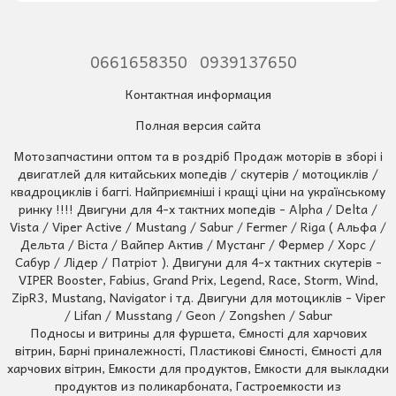
0661658350
0939137650
Контактная информация
Полная версия сайта
Мотозапчастини оптом та в роздріб Продаж моторів в зборі і
двигатлей для китайських мопедів / скутерів / мотоциклів /
квадроциклів і баггі. Найприємніші і кращі ціни на українському
ринку !!!! Двигуни для 4-х тактних мопедів - Alpha / Delta /
Vista / Viper Active / Mustang / Sabur / Fermer / Riga ( Альфа /
Дельта / Віста / Вайпер Актив / Мустанг / Фермер / Хорс /
Сабур / Лідер / Патріот ). Двигуни для 4-х тактних скутерів -
VIPER Booster, Fabius, Grand Prix, Legend, Race, Storm, Wind,
ZipR3, Mustang, Navigator і тд. Двигуни для мотоциклів - Viper
/ Lifan / Musstang / Geon / Zongshen / Sabur
Подносы и витрины для фуршета, Ємності для харчових
вітрин, Барні приналежності, Пластикові Ємності, Ємності для
харчових вітрин, Емкости для продуктов, Емкости для выкладки
продуктов из поликарбоната, Гастроемкости из