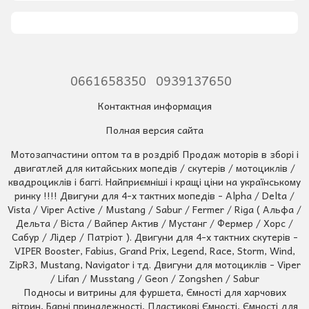
0661658350
0939137650
Контактная информация
Полная версия сайта
Мотозапчастини оптом та в роздріб Продаж моторів в зборі і
двигатлей для китайських мопедів / скутерів / мотоциклів /
квадроциклів і баггі. Найприємніші і кращі ціни на українському
ринку !!!! Двигуни для 4-х тактних мопедів - Alpha / Delta /
Vista / Viper Active / Mustang / Sabur / Fermer / Riga ( Альфа /
Дельта / Віста / Вайпер Актив / Мустанг / Фермер / Хорс /
Сабур / Лідер / Патріот ). Двигуни для 4-х тактних скутерів -
VIPER Booster, Fabius, Grand Prix, Legend, Race, Storm, Wind,
ZipR3, Mustang, Navigator і тд. Двигуни для мотоциклів - Viper
/ Lifan / Musstang / Geon / Zongshen / Sabur
Подносы и витрины для фуршета, Ємності для харчових
вітрин, Барні приналежності, Пластикові Ємності, Ємності для