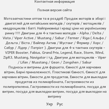
Контактная информация
Полная версия сайта
Мотозапчастини оптом та в роздріб Продаж моторів в зборі і
двигатлей для китайських мопедів / скутерів / мотоциклів /
квадроциклів і баггі. Найприємніші і кращі ціни на українському
ринку !!!! Двигуни для 4-х тактних мопедів - Alpha / Delta /
Vista / Viper Active / Mustang / Sabur / Fermer / Riga ( Альфа /
Дельта / Віста / Вайпер Актив / Мустанг / Фермер / Хорс /
Сабур / Лідер / Патріот ). Двигуни для 4-х тактних скутерів -
VIPER Booster, Fabius, Grand Prix, Legend, Race, Storm, Wind,
ZipR3, Mustang, Navigator і тд. Двигуни для мотоциклів - Viper
/ Lifan / Musstang / Geon / Zongshen / Sabur
Подносы и витрины для фуршета, Ємності для харчових
вітрин, Барні приналежності, Пластикові Ємності, Ємності для
харчових вітрин, Емкости для продуктов, Емкости для выкладки
продуктов из поликарбоната, Гастроемкости из
полипропилена, Гастроемкости из поликарбоната, посуда для
витрин, посуда для выкладки витрин, посуда для выкладки на
витрину
Укр
Рус