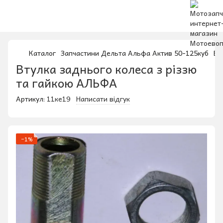
Каталог
Запчастини Дельта Альфа Актив 50-125куб
Вт
Втулка заднього колеса з різзю
та гайкою АЛЬФА
Артикул:
11ке19
Написати відгук
−1%