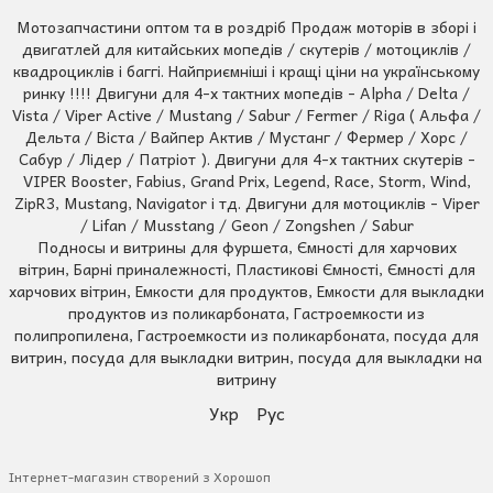
Мотозапчастини оптом та в роздріб Продаж моторів в зборі і
двигатлей для китайських мопедів / скутерів / мотоциклів /
квадроциклів і баггі. Найприємніші і кращі ціни на українському
ринку !!!! Двигуни для 4-х тактних мопедів - Alpha / Delta /
Vista / Viper Active / Mustang / Sabur / Fermer / Riga ( Альфа /
Дельта / Віста / Вайпер Актив / Мустанг / Фермер / Хорс /
Сабур / Лідер / Патріот ). Двигуни для 4-х тактних скутерів -
VIPER Booster, Fabius, Grand Prix, Legend, Race, Storm, Wind,
ZipR3, Mustang, Navigator і тд. Двигуни для мотоциклів - Viper
/ Lifan / Musstang / Geon / Zongshen / Sabur
Подносы и витрины для фуршета, Ємності для харчових
вітрин, Барні приналежності, Пластикові Ємності, Ємності для
харчових вітрин, Емкости для продуктов, Емкости для выкладки
продуктов из поликарбоната, Гастроемкости из
полипропилена, Гастроемкости из поликарбоната, посуда для
витрин, посуда для выкладки витрин, посуда для выкладки на
витрину
Укр
Рус
Інтернет-магазин створений з Хорошоп