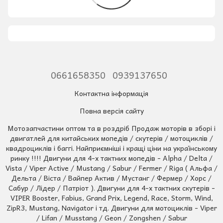
0661658350
0939137650
Контактна інформація
Повна версія сайту
Мотозапчастини оптом та в роздріб Продаж моторів в зборі і
двигатлей для китайських мопедів / скутерів / мотоциклів /
квадроциклів і баггі. Найприємніші і кращі ціни на українському
ринку !!!! Двигуни для 4-х тактних мопедів - Alpha / Delta /
Vista / Viper Active / Mustang / Sabur / Fermer / Riga ( Альфа /
Дельта / Віста / Вайпер Актив / Мустанг / Фермер / Хорс /
Сабур / Лідер / Патріот ). Двигуни для 4-х тактних скутерів -
VIPER Booster, Fabius, Grand Prix, Legend, Race, Storm, Wind,
ZipR3, Mustang, Navigator і тд. Двигуни для мотоциклів - Viper
/ Lifan / Musstang / Geon / Zongshen / Sabur