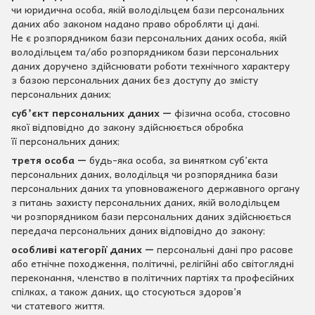
чи юридична особа, якій володільцем бази персональних
даних або законом надано право обробляти ці дані.
Не є розпорядником бази персональних даних особа, якій
володільцем та/або розпорядником бази персональних
даних доручено здійснювати роботи технічного характеру
з базою персональних даних без доступу до змісту
персональних даних;
суб’єкт персональних даних —
фізична особа, стосовно
якої відповідно до закону здійснюється обробка
її персональних даних;
третя особа —
будь-яка особа, за винятком суб’єкта
персональних даних, володільця чи розпорядника бази
персональних даних та уповноваженого державного органу
з питань захисту персональних даних, якій володільцем
чи розпорядником бази персональних даних здійснюється
передача персональних даних відповідно до закону;
особливі категорії даних —
персональні дані про расове
або етнічне походження, політичні, релігійні або світоглядні
переконання, членство в політичних партіях та професійних
спілках, а також даних, що стосуються здоров’я
чи статевого життя.