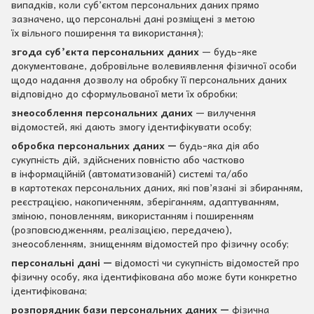
випадків, коли суб’єктом персональних даних прямо
зазначено, що персональні дані розміщені з метою
їх вільного поширення та використання);
згода суб’єкта персональних даних
— будь-яке
документоване, добровільне волевиявлення фізичної особи
щодо надання дозволу на обробку її персональних даних
відповідно до сформульованої мети їх обробки;
знеособлення персональних даних
— вилучення
відомостей, які дають змогу ідентифікувати особу;
обробка персональних даних —
будь-яка дія або
сукупність дій, здійснених повністю або частково
в інформаційній (автоматизованій) системі та/або
в картотеках персональних даних, які пов’язані зі збиранням,
реєстрацією, накопиченням, зберіганням, адаптуванням,
зміною, поновленням, використанням і поширенням
(розповсюдженням, реалізацією, передачею),
знеособленням, знищенням відомостей про фізичну особу;
персональні дані —
відомості чи сукупність відомостей про
фізичну особу, яка ідентифікована або може бути конкретно
ідентифікована;
розпорядник бази персональних даних —
фізична