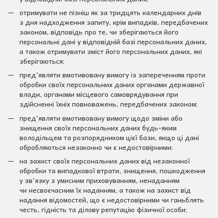
отримувати не пізніш як за тридцять календарних днів
з дня надходження запиту, крім випадків, передбачених
законом, відповідь про те, чи зберігаються його
персональні дані у відповідній базі персональних даних,
а також отримувати зміст його персональних даних, які
зберігаються;
пред'являти вмотивовану вимогу із запереченням проти
обробки своїх персональних даних органами державної
влади, органами місцевого самоврядування при
здійсненні їхніх повноважень, передбачених законом;
пред'являти вмотивовану вимогу щодо зміни або
знищення своїх персональних даних будь-яким
володільцем та розпорядником цієї бази, якщо ці дані
обробляються незаконно чи є недостовірними;
на захист своїх персональних даних від незаконної
обробки та випадкової втрати, знищення, пошкодження
у зв'язку з умисним приховуванням, ненаданням
чи несвоєчасним їх наданням, а також на захист від
надання відомостей, що є недостовірними чи ганьблять
честь, гідність та ділову репутацію фізичної особи;