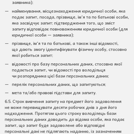
заявника);
найменування, місцезнаходження юридичної особи, яка
подає запит, посада, прізвище, ім'я та по батькові особи,
яка засвідчує запит; підтвердження того, що зміст
запиту відповідає повноваженням юридичної особи (для
юридичної особи — заявника);
прізвище, ім'я та по батькові, а також інші відомості,
що дають змогу ідентифікувати фізичну особу, стосовно
якої робиться запит;
відомості про базу персональних даних, стосовно якої
подається запит, чи відомості про володільця
чи розпорядника цієї бази персональних даних;
перелік персональних даних, що запитуються;
мета та/або правові підстави для запиту.
6.5. Строк вивчення запиту на предмет його задоволення
не може перевищувати десяти робочих днів з дня його
надходження. Протягом цього строку володілець бази
персональних даних доводить до відома особи, яка подає
запит, що запит буде задоволене або відповідні
персональні дані не підлягають наданню, із зазначенням