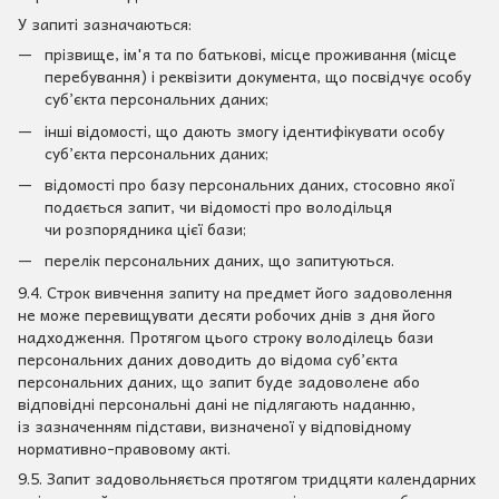
У запиті зазначаються:
прізвище, ім'я та по батькові, місце проживання (місце
перебування) і реквізити документа, що посвідчує особу
суб’єкта персональних даних;
інші відомості, що дають змогу ідентифікувати особу
суб’єкта персональних даних;
відомості про базу персональних даних, стосовно якої
подається запит, чи відомості про володільця
чи розпорядника цієї бази;
перелік персональних даних, що запитуються.
9.4. Строк вивчення запиту на предмет його задоволення
не може перевищувати десяти робочих днів з дня його
надходження. Протягом цього строку володілець бази
персональних даних доводить до відома суб’єкта
персональних даних, що запит буде задоволене або
відповідні персональні дані не підлягають наданню,
із зазначенням підстави, визначеної у відповідному
нормативно-правовому акті.
9.5. Запит задовольняється протягом тридцяти календарних