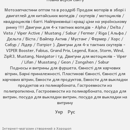
Мотозапчастини оптом та в роздріб Продаж моторів в зборі і
двигатлей для китайських мопедів / скутерів / мотоциклів /
квадроциклів і баггі. Найприємніші і кращі ціни на українському
ринку !!!! Двигуни для 4-х тактних мопедів - Alpha / Delta /
Vista / Viper Active / Mustang / Sabur / Fermer / Riga ( Альфа /
Дельта / Віста / Вайпер Актив / Мустанг / Фермер / Хорс /
Сабур / Лідер / Патріот ). Двигуни для 4-х тактних скутерів -
VIPER Booster, Fabius, Grand Prix, Legend, Race, Storm, Wind,
ZipR3, Mustang, Navigator і тд. Двигуни для мотоциклів - Viper
/ Lifan / Musstang / Geon / Zongshen / Sabur
Подносы и витрины для фуршета, Ємності для харчових
вітрин, Барні приналежності, Пластикові Ємності, Ємності для
харчових вітрин, Емкости для продуктов, Емкости для выкладки
продуктов из поликарбоната, Гастроемкости из
полипропилена, Гастроемкости из поликарбоната, посуда для
витрин, посуда для выкладки витрин, посуда для выкладки на
витрину
Укр
Рус
Інтернет-магазин створений з Хорошоп