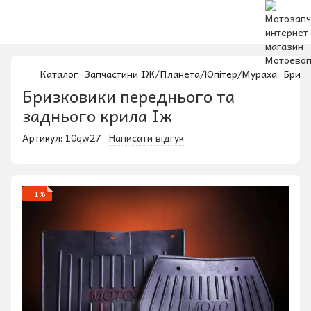
Каталог
Запчастини ІЖ/Планета/Юпітер/Мураха
Бризк
Бризковики переднього та
заднього крила Іж
Артикул:
10qw27
Написати відгук
−1%