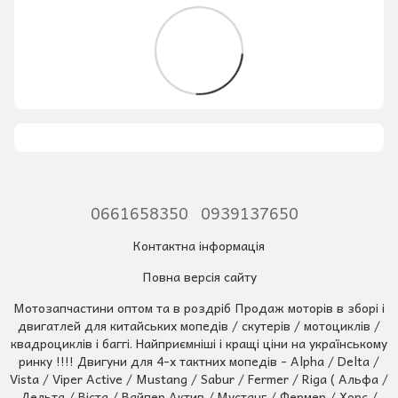
0661658350
0939137650
Контактна інформація
Повна версія сайту
Мотозапчастини оптом та в роздріб Продаж моторів в зборі і
двигатлей для китайських мопедів / скутерів / мотоциклів /
квадроциклів і баггі. Найприємніші і кращі ціни на українському
ринку !!!! Двигуни для 4-х тактних мопедів - Alpha / Delta /
Vista / Viper Active / Mustang / Sabur / Fermer / Riga ( Альфа /
Дельта / Віста / Вайпер Актив / Мустанг / Фермер / Хорс /