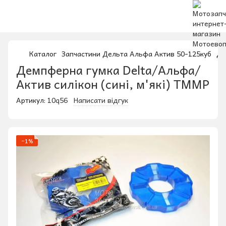
Каталог
Запчастини Дельта Альфа Актив 50-125куб
Де
Демпферна гумка Delta/Альфа/
Актив силікон (сині, м'які) TMMP
Артикул:
10q56
Написати відгук
−1%