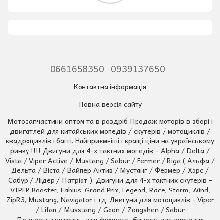
0661658350
0939137650
Контактна інформація
Повна версія сайту
Мотозапчастини оптом та в роздріб Продаж моторів в зборі і
двигатлей для китайських мопедів / скутерів / мотоциклів /
квадроциклів і баггі. Найприємніші і кращі ціни на українському
ринку !!!! Двигуни для 4-х тактних мопедів - Alpha / Delta /
Vista / Viper Active / Mustang / Sabur / Fermer / Riga ( Альфа /
Дельта / Віста / Вайпер Актив / Мустанг / Фермер / Хорс /
Сабур / Лідер / Патріот ). Двигуни для 4-х тактних скутерів -
VIPER Booster, Fabius, Grand Prix, Legend, Race, Storm, Wind,
ZipR3, Mustang, Navigator і тд. Двигуни для мотоциклів - Viper
/ Lifan / Musstang / Geon / Zongshen / Sabur
Подносы и витрины для фуршета, Ємності для харчових