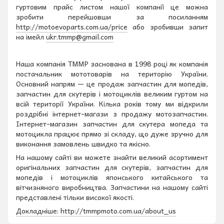
гуртовим прайс листом нашої компанії це можна
зробити перейшовши за посиланням
http://motoevoparts.com.ua/price
або зробивши запит
на імейл
ukr.tmmp@gmail.com
Наша компанія ТММР заснована в 1998 році як компанія
постачальник мототоварів на територію України.
Основний напрям — це продаж запчастин для мопедів,
запчастин для скутерів і мотоциклів великим гуртом на
всій території України. Кілька років тому ми відкрили
роздрібні інтернет-магази з продажу мотозапчастин.
Інтернет-магазин запчастин для скутера мопеда та
мотоцикла працює прямо зі складу, що дуже зручно для
виконання замовлень швидко та якісно.
На нашому сайті ви можете знайти великий асортимент
оригінальних запчастин для скутерів, запчастин для
мопедів і мотоциклів японського китайського та
вітчизняного виробництва. Запчастини на нашому сайті
представлені тільки високої якості.
Докладніше: http://tmmpmoto.com.ua/about_us