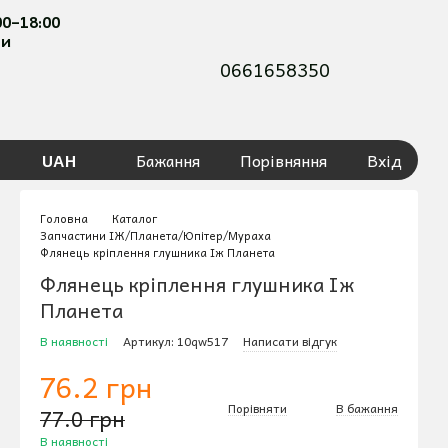
00–18:00
ти
0661658350
UAH
Бажання
Порівняння
Вхід
Головна
Каталог
Запчастини ІЖ/Планета/Юпітер/Мураха
Флянець кріплення глушника Іж Планета
Флянець кріплення глушника Іж
Планета
В наявності
Артикул: 10qw517
Написати відгук
76.2 грн
Порівняти
В бажання
77.0 грн
В наявності