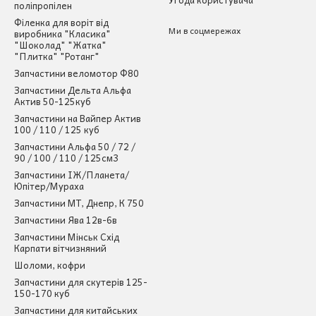
поліпропілен
Філенка для воріт від
Ми в соцмережах
виробника "Класика"
"Шоколад" "Жатка"
"Плитка" "Ротанг"
Запчастини веломотор Ф80
Запчастини Дельта Альфа
Актив 50-125куб
Запчастини на Вайпер Актив
100 / 110 / 125 куб
Запчастини Альфа 50 / 72 /
90 / 100 / 110 / 125см3
Запчастини ІЖ/Планета/
Юпітер/Мураха
Запчастини МТ, Днепр, К 750
Запчастини Ява 12в-6в
Запчастини Мінськ Схід
Карпати вітчизняний
Шоломи, кофри
Запчастини для скутерів 125-
150-170 куб
Запчастини для китайських