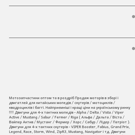
Мотозапчастини оптом та в роздріб Продаж моторів в зборі і
двигатлей для китайських мопедів / скутерів / мотоциклів /
квадроциклів і баггі. Найприємніші і кращі ціни на українському ринку
!!!! Двигуни для 4-х тактних мопедів - Alpha / Delta / Vista / Viper
Active / Mustang / Sabur / Fermer / Riga ( Альфа / Дельта / Віста /
Вайпер Актив / Мустанг / Фермер / Хорс / Сабур / Лідер / Патріот ).
Двигуни для 4-х тактних скутерів - VIPER Booster, Fabius, Grand Prix,
Legend, Race, Storm, Wind, ZipR3, Mustang, Navigator і тд. Двигуни