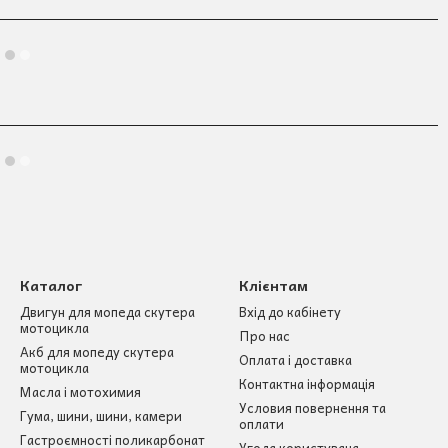
Каталог
Клієнтам
Двигун для мопеда скутера
Вхід до кабінету
мотоцикла
Про нас
Акб для мопеду скутера
Оплата і доставка
мотоцикла
Контактна інформація
Масла і мотохимия
Условия повернення та
Гума, шини, шини, камери
оплати
Гастроємності поликарбонат
Угода користувача