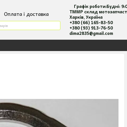
Графік роботи:
Будні:
9:
ТММР склад мотозапчас
Оплата і доставка
Харків, Україна
ктна інформація
+380 (66) 165-83-50
+380 (93) 913-76-50
ия повернення та оплати
dima2835@gmail.com
 користувача