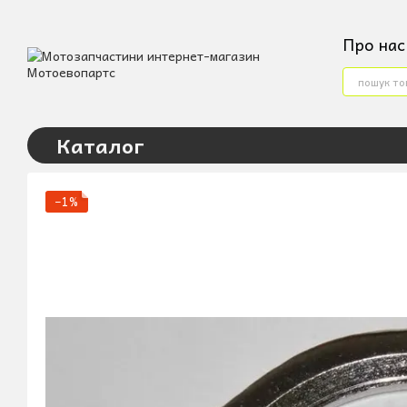
Перейти до основного контенту
Про нас
Конта
Услов
Угода
Каталог
−1%