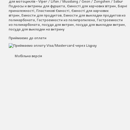
для мотоциклів - Viper / Lifan / Musstang / Geon / Zongshen / Sabur
Подносы и витрины для фуршета, Ємності для харчових вітрин, Барні
приналежності, Пластикові Ємності, Ємності для харчових
вітрин, Емкости для продуктов, Емкости для выкладки продуктов из
поликарбоната, Гастроемкости из полипропилена, Гастроемкости
из поликарбоната, посуда для витрин, посуда для выкладки витрин,
посуда для выкладки на витрину
Приймаємо до оплати
Мобільна версія