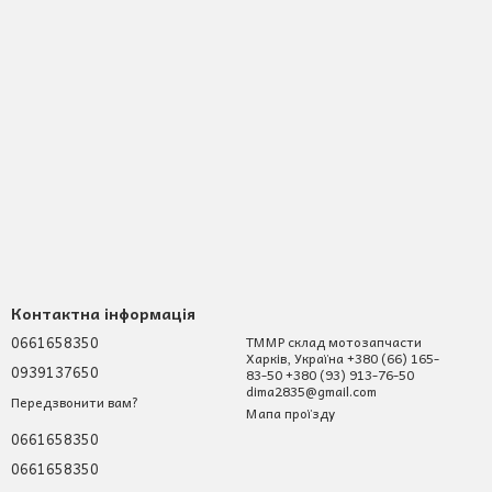
Контактна інформація
0661658350
ТММР склад мотозапчасти
Харків, Україна +380 (66) 165-
0939137650
83-50 +380 (93) 913-76-50
dima2835@gmail.com
Передзвонити вам?
Мапа проїзду
0661658350
0661658350