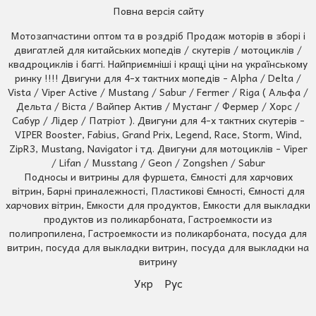
Повна версія сайту
Мотозапчастини оптом та в роздріб Продаж моторів в зборі і
двигатлей для китайських мопедів / скутерів / мотоциклів /
квадроциклів і баггі. Найприємніші і кращі ціни на українському
ринку !!!! Двигуни для 4-х тактних мопедів - Alpha / Delta /
Vista / Viper Active / Mustang / Sabur / Fermer / Riga ( Альфа /
Дельта / Віста / Вайпер Актив / Мустанг / Фермер / Хорс /
Сабур / Лідер / Патріот ). Двигуни для 4-х тактних скутерів -
VIPER Booster, Fabius, Grand Prix, Legend, Race, Storm, Wind,
ZipR3, Mustang, Navigator і тд. Двигуни для мотоциклів - Viper
/ Lifan / Musstang / Geon / Zongshen / Sabur
Подносы и витрины для фуршета, Ємності для харчових
вітрин, Барні приналежності, Пластикові Ємності, Ємності для
харчових вітрин, Емкости для продуктов, Емкости для выкладки
продуктов из поликарбоната, Гастроемкости из
полипропилена, Гастроемкости из поликарбоната, посуда для
витрин, посуда для выкладки витрин, посуда для выкладки на
витрину
Укр
Рус