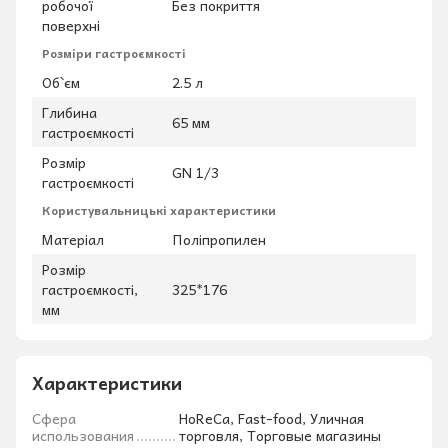
робочої
Без покриття
поверхні
Розміри гастроємкості
Об`єм
2.5 л
Глибина
65 мм
гастроємкості
Розмір
GN 1/3
гастроємкості
Користувальницькі характеристики
Матеріал
Поліпропилен
Розмір
гастроємкості,
325*176
мм
Характеристики
Сфера
HoReCa, Fast-food, Уличная
использования
торговля, Торговые магазины