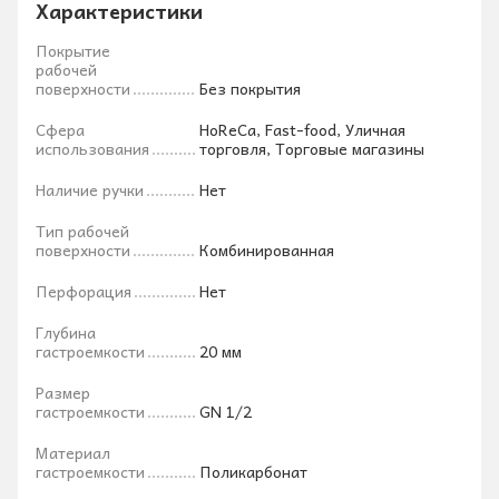
Характеристики
Покрытие
рабочей
поверхности
Без покрытия
Сфера
HoReCa, Fast-food, Уличная
использования
торговля, Торговые магазины
Наличие ручки
Нет
Тип рабочей
поверхности
Комбинированная
Перфорация
Нет
Глубина
гастроемкости
20 мм
Размер
гастроемкости
GN 1/2
Материал
гастроемкости
Поликарбонат