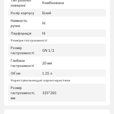
Комбінована
поверхні
Колір корпусу
Білий
Наявність
Ні
ручки
Перфорація
Ні
Розміри гастроємкості
Розмір
GN 1/2
гастроємкості
Глибина
20 мм
гастроємкості
Об`єм
1.25 л
Користувальницькі характеристики
Розмір
гастроємкості,
325*265
мм