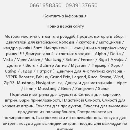
0661658350
0939137650
Контактна інформація
Повна версія сайту
Мотозапчастини оптом та в роздріб Продаж моторів в зборі і
двигатлей для китайських мопедів / скутерів / мотоциклів /
квадроциклів і баггі. Найприємніші і кращі ціни на українському
ринку !!!! Двигуни для 4-х тактних мопедів - Alpha / Delta /
Vista / Viper Active / Mustang / Sabur / Fermer / Riga ( Альфа /
Дельта / Віста / Вайпер Актив / Мустанг / Фермер / Хорс /
Сабур / Лідер / Патріот ). Двигуни для 4-х тактних скутерів -
VIPER Booster, Fabius, Grand Prix, Legend, Race, Storm, Wind,
ZipR3, Mustang, Navigator і тд. Двигуни для мотоциклів - Viper
/ Lifan / Musstang / Geon / Zongshen / Sabur
Подносы и витрины для фуршета, Ємності для харчових
вітрин, Барні приналежності, Пластикові Ємності, Ємності для
харчових вітрин, Емкости для продуктов, Емкости для выкладки
продуктов из поликарбоната, Гастроемкости из
полипропилена, Гастроемкости из поликарбоната, посуда для
витрин, посуда для выкладки витрин, посуда для выкладки на
витрину