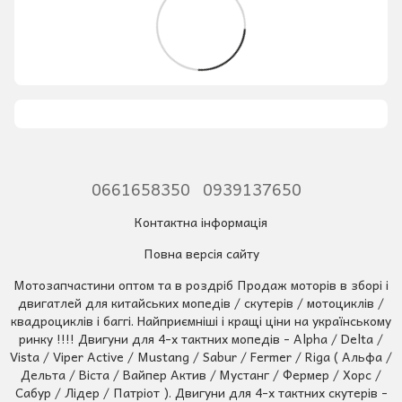
0661658350
0939137650
Контактна інформація
Повна версія сайту
Мотозапчастини оптом та в роздріб Продаж моторів в зборі і
двигатлей для китайських мопедів / скутерів / мотоциклів /
квадроциклів і баггі. Найприємніші і кращі ціни на українському
ринку !!!! Двигуни для 4-х тактних мопедів - Alpha / Delta /
Vista / Viper Active / Mustang / Sabur / Fermer / Riga ( Альфа /
Дельта / Віста / Вайпер Актив / Мустанг / Фермер / Хорс /
Сабур / Лідер / Патріот ). Двигуни для 4-х тактних скутерів -