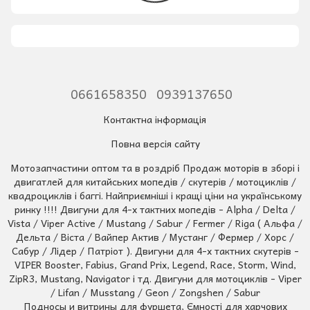
0661658350
0939137650
Контактна інформація
Повна версія сайту
Мотозапчастини оптом та в роздріб Продаж моторів в зборі і
двигатлей для китайських мопедів / скутерів / мотоциклів /
квадроциклів і баггі. Найприємніші і кращі ціни на українському
ринку !!!! Двигуни для 4-х тактних мопедів - Alpha / Delta /
Vista / Viper Active / Mustang / Sabur / Fermer / Riga ( Альфа /
Дельта / Віста / Вайпер Актив / Мустанг / Фермер / Хорс /
Сабур / Лідер / Патріот ). Двигуни для 4-х тактних скутерів -
VIPER Booster, Fabius, Grand Prix, Legend, Race, Storm, Wind,
ZipR3, Mustang, Navigator і тд. Двигуни для мотоциклів - Viper
/ Lifan / Musstang / Geon / Zongshen / Sabur
Подносы и витрины для фуршета, Ємності для харчових