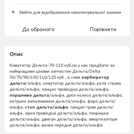
Увійти
для відображення накопичувальної знижки
%
До обраного
Порівняти
Опис
Комутатор Дельта-70-110 куб.см у нас придбати за
найкращими цінами запчастин Дельта/Delta
50/70/90/100/110/125 куб , а саме
карбюратор
дельта
/альфа, комутатор дельта/альфа, реле струму
дельта/альфа, ланцюг приводна дельта/альфа,
поршнева дельта
/альфа, диск колеса дельта/альфа,
котушка запалювання дельта/альфа, фара дельта/
альфа,
стоп дельта/альфа
, ланцюг грим дельта/
альфа, зірка приводна дельта/альфа, покришка
дельта/альфа, двигун дельта/альфа, амортизатори
дельта/альфа, вилка передня дельта/альфа.