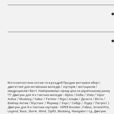
Мотозапчастини оптом та в роздріб Продаж моторів в зборі і
двигатлей для китайських мопедів / скутерів / мотоциклів /
квадроциклів і баггі. Найприємніші і кращі ціни на українському ринку
!!!! Двигуни для 4-х тактних мопедів - Alpha / Delta / Vista / Viper
Active / Mustang / Sabur / Fermer / Riga ( Альфа / Дельта / Віста /
Вайпер Актив / Мустанг / Фермер / Хорс / Сабур / Лідер / Патріот ).
Двигуни для 4-х тактних скутерів - VIPER Booster, Fabius, Grand Prix,
Legend, Race, Storm, Wind, ZipR3, Mustang, Navigator і тд. Двигуни