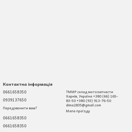
Контактна інформація
0661658350
ТММР склад мотозапчасти
Харків, Україна +380 (66) 165-
0939137650
83-50 +380 (93) 913-76-50
dima2835@gmail.com
Передзвонити вам?
Мапа проїзду
0661658350
0661658350