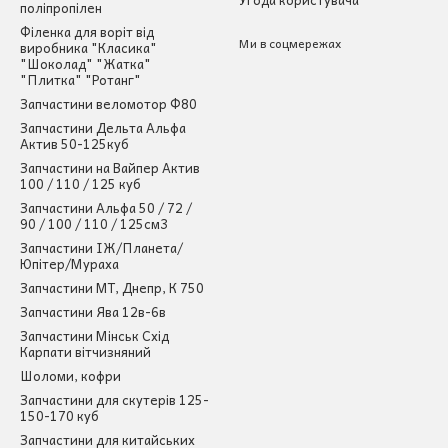
поліпропілен
Філенка для воріт від
Ми в соцмережах
виробника "Класика"
"Шоколад" "Жатка"
"Плитка" "Ротанг"
Запчастини веломотор Ф80
Запчастини Дельта Альфа
Актив 50-125куб
Запчастини на Вайпер Актив
100 / 110 / 125 куб
Запчастини Альфа 50 / 72 /
90 / 100 / 110 / 125см3
Запчастини ІЖ/Планета/
Юпітер/Мураха
Запчастини МТ, Днепр, К 750
Запчастини Ява 12в-6в
Запчастини Мінськ Схід
Карпати вітчизняний
Шоломи, кофри
Запчастини для скутерів 125-
150-170 куб
Запчастини для китайських