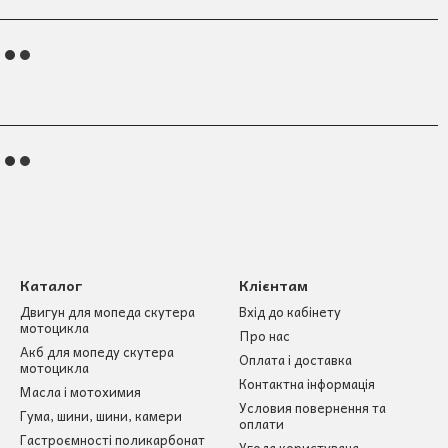
Каталог
Клієнтам
Двигун для мопеда скутера
Вхід до кабінету
мотоцикла
Про нас
Акб для мопеду скутера
Оплата і доставка
мотоцикла
Контактна інформація
Масла і мотохимия
Условия повернення та
Гума, шини, шини, камери
оплати
Гастроємності поликарбонат
Угода користувача