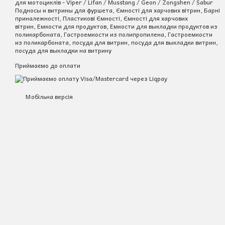
для мотоциклів - Viper / Lifan / Musstang / Geon / Zongshen / Sabur
Подносы и витрины для фуршета, Ємності для харчових вітрин, Барні
приналежності, Пластикові Ємності, Ємності для харчових
вітрин, Емкости для продуктов, Емкости для выкладки продуктов из
поликарбоната, Гастроемкости из полипропилена, Гастроемкости
из поликарбоната, посуда для витрин, посуда для выкладки витрин,
посуда для выкладки на витрину
Приймаємо до оплати
Мобільна версія