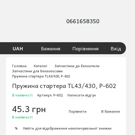
0661658350
UAH
Бажання
Порівняння
Вхід
Головна
Каталог
Запчастини до бензопили
Запчастини для бензокосами
Пружина стартера TL43/430, P-602
Пружина стартера TL43/430, P-602
В наявності
Артикул: P-602
Написати відгук
45.3 грн
Порівняти
В бажання
В наявності
Увійти
для відображення накопичувальної знижки
%