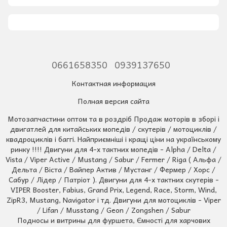
0661658350
0939137650
Контактная информация
Полная версия сайта
Мотозапчастини оптом та в роздріб Продаж моторів в зборі і
двигатлей для китайських мопедів / скутерів / мотоциклів /
квадроциклів і баггі. Найприємніші і кращі ціни на українському
ринку !!!! Двигуни для 4-х тактних мопедів - Alpha / Delta /
Vista / Viper Active / Mustang / Sabur / Fermer / Riga ( Альфа /
Дельта / Віста / Вайпер Актив / Мустанг / Фермер / Хорс /
Сабур / Лідер / Патріот ). Двигуни для 4-х тактних скутерів -
VIPER Booster, Fabius, Grand Prix, Legend, Race, Storm, Wind,
ZipR3, Mustang, Navigator і тд. Двигуни для мотоциклів - Viper
/ Lifan / Musstang / Geon / Zongshen / Sabur
Подносы и витрины для фуршета, Ємності для харчових