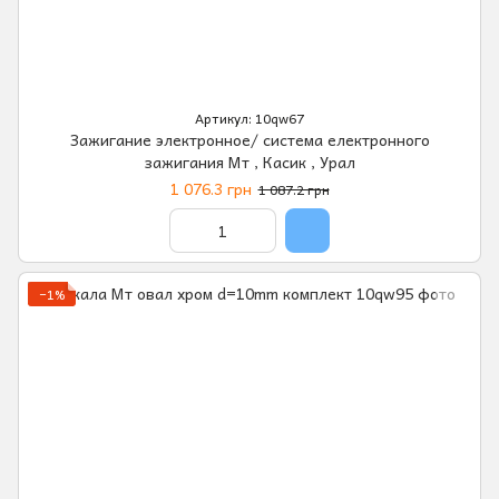
Артикул: 10qw67
Зажигание электронное/ система електронного
зажигания Мт , Касик , Урал
1 076.3 грн
1 087.2 грн
−1%