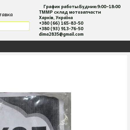
График работы:
Будние:
9:00–18:00
ТММР склад мотозапчасти
тавка
Харків, Україна
мация
+380 (66) 165-83-50
+380 (93) 913-76-50
я та оплати
dima2835@gmail.com
 соглашение