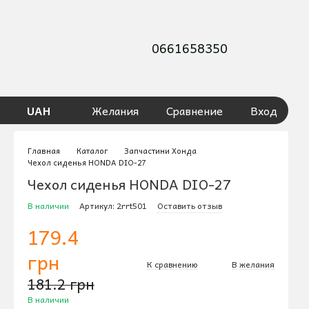
0661658350
UAH
Желания
Сравнение
Вход
Главная
Каталог
Запчастини Хонда
Чехол сиденья HONDA DIO-27
Чехол сиденья HONDA DIO-27
В наличии
Артикул: 2rrt501
Оставить отзыв
179.4
грн
К сравнению
В желания
181.2 грн
В наличии