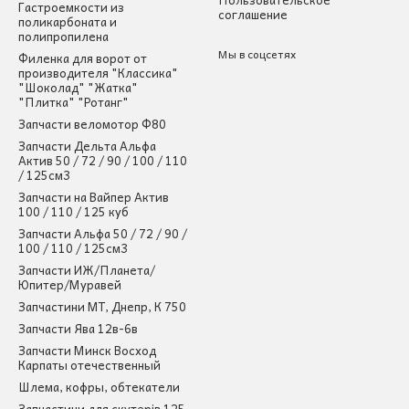
Гастроемкости из
соглашение
поликарбоната и
полипропилена
Мы в соцсетях
Филенка для ворот от
производителя "Классика"
"Шоколад" "Жатка"
"Плитка" "Ротанг"
Запчасти веломотор Ф80
Запчасти Дельта Альфа
Актив 50 / 72 / 90 / 100 / 110
/ 125см3
Запчасти на Вайпер Актив
100 / 110 / 125 куб
Запчасти Альфа 50 / 72 / 90 /
100 / 110 / 125см3
Запчасти ИЖ/Планета/
Юпитер/Муравей
Запчастини МТ, Днепр, К 750
Запчасти Ява 12в-6в
Запчасти Минск Восход
Карпаты отечественный
Шлема, кофры, обтекатели
Запчастини для скутерів 125-