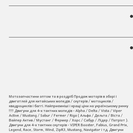
Мотозапчастини оптом та в роздріб Продаж моторів в зборі і
двигатлей для китайських мопедів / скутерів / мотоциклів /
квадроциклів і баггі. Найприємніші і кращі ціни на українському ринку
!!!! Двигуни для 4-х тактних мопедів - Alpha / Delta / Vista / Viper
Active / Mustang / Sabur / Fermer / Riga ( Альфа / Дельта / Віста /
Вайпер Актив / Мустанг / Фермер / Хорс / Сабур / Лідер / Патріот ).
Двигуни для 4-х тактних скутерів - VIPER Booster, Fabius, Grand Prix,
Legend, Race, Storm, Wind, ZipR3, Mustang, Navigator і тд. Двигуни