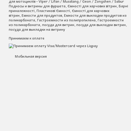
для мотоциклів - Viper / Lifan / Musstang / Geon / Zongshen / Sabur
Подносы и витрины для фуршета, Ємності для харчових вітрин, Барні
приналежності, Пластикові Ємності, Ємності для харчових
вітрин, Емкости для продуктов, Емкости для выкладки продуктов из
поликарбоната, Гастроемкости из полипропилена, Гастроемкости
из поликарбоната, посуда для витрин, посуда для выкладки витрин,
посуда для выкладки на витрину
Принимаем к оплате
Мобильная версия