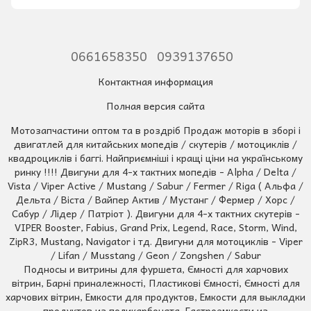
0661658350
0939137650
Контактная информация
Полная версия сайта
Мотозапчастини оптом та в роздріб Продаж моторів в зборі і
двигатлей для китайських мопедів / скутерів / мотоциклів /
квадроциклів і баггі. Найприємніші і кращі ціни на українському
ринку !!!! Двигуни для 4-х тактних мопедів - Alpha / Delta /
Vista / Viper Active / Mustang / Sabur / Fermer / Riga ( Альфа /
Дельта / Віста / Вайпер Актив / Мустанг / Фермер / Хорс /
Сабур / Лідер / Патріот ). Двигуни для 4-х тактних скутерів -
VIPER Booster, Fabius, Grand Prix, Legend, Race, Storm, Wind,
ZipR3, Mustang, Navigator і тд. Двигуни для мотоциклів - Viper
/ Lifan / Musstang / Geon / Zongshen / Sabur
Подносы и витрины для фуршета, Ємності для харчових
вітрин, Барні приналежності, Пластикові Ємності, Ємності для
харчових вітрин, Емкости для продуктов, Емкости для выкладки
продуктов из поликарбоната, Гастроемкости из