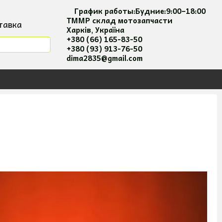
График работы:
Будние:
9:00–18:00
ТММР склад мотозапчасти
тавка
Харків, Україна
мация
+380 (66) 165-83-50
+380 (93) 913-76-50
я та оплати
dima2835@gmail.com
 соглашение