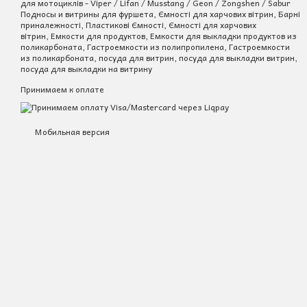
для мотоциклів - Viper / Lifan / Musstang / Geon / Zongshen / Sabur
Подносы и витрины для фуршета, Ємності для харчових вітрин, Барні
приналежності, Пластикові Ємності, Ємності для харчових
вітрин, Емкости для продуктов, Емкости для выкладки продуктов из
поликарбоната, Гастроемкости из полипропилена, Гастроемкости
из поликарбоната, посуда для витрин, посуда для выкладки витрин,
посуда для выкладки на витрину
Принимаем к оплате
Мобильная версия