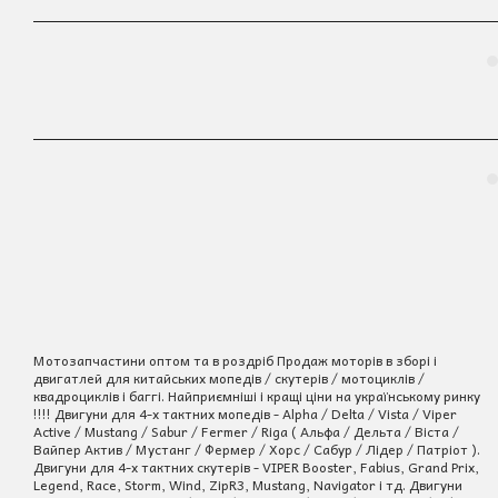
Мотозапчастини оптом та в роздріб Продаж моторів в зборі і
двигатлей для китайських мопедів / скутерів / мотоциклів /
квадроциклів і баггі. Найприємніші і кращі ціни на українському ринку
!!!! Двигуни для 4-х тактних мопедів - Alpha / Delta / Vista / Viper
Active / Mustang / Sabur / Fermer / Riga ( Альфа / Дельта / Віста /
Вайпер Актив / Мустанг / Фермер / Хорс / Сабур / Лідер / Патріот ).
Двигуни для 4-х тактних скутерів - VIPER Booster, Fabius, Grand Prix,
Legend, Race, Storm, Wind, ZipR3, Mustang, Navigator і тд. Двигуни