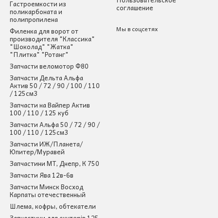
Гастроемкости из
соглашение
поликарбоната и
полипропилена
Мы в соцсетях
Филенка для ворот от
производителя "Классика"
"Шоколад" "Жатка"
"Плитка" "Ротанг"
Запчасти веломотор Ф80
Запчасти Дельта Альфа
Актив 50 / 72 / 90 / 100 / 110
/ 125см3
Запчасти на Вайпер Актив
100 / 110 / 125 куб
Запчасти Альфа 50 / 72 / 90 /
100 / 110 / 125см3
Запчасти ИЖ/Планета/
Юпитер/Муравей
Запчастини МТ, Днепр, К 750
Запчасти Ява 12в-6в
Запчасти Минск Восход
Карпаты отечественный
Шлема, кофры, обтекатели
Запчастини для скутерів 125-