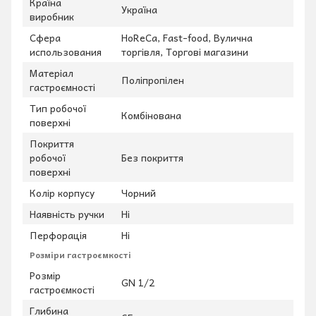
Країна
Україна
виробник
Сфера
HoReCa, Fast-food, Вулична
использования
торгівля, Торгові магазини
Матеріал
Поліпропілен
гастроємності
Тип робочої
Комбінована
поверхні
Покриття
робочої
Без покриття
поверхні
Колір корпусу
Чорний
Наявність ручки
Ні
Перфорація
Ні
Розміри гастроємкості
Розмір
GN 1/2
гастроємкості
Глибина