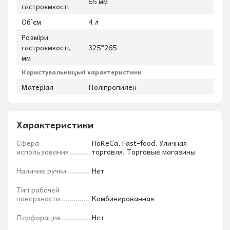
65 мм
гастроємкості
Об`єм
4 л
Розміри
гастроємкості,
325*265
мм
Користувальницькі характеристики
Матеріал
Поліпропилен
Характеристики
Сфера
HoReCa, Fast-food, Уличная
использования
торговля, Торговые магазины
Наличие ручки
Нет
Тип рабочей
поверхности
Комбинированная
Перфорация
Нет