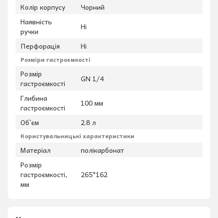
Колір корпусу
Чорний
Наявність
Ні
ручки
Перфорація
Ні
Розміри гастроємкості
Розмір
GN 1/4
гастроємкості
Глибина
100 мм
гастроємкості
Об`єм
2.8 л
Користувальницькі характеристики
Матеріал
полікарбонат
Розмір
гастроємкості,
265*162
мм