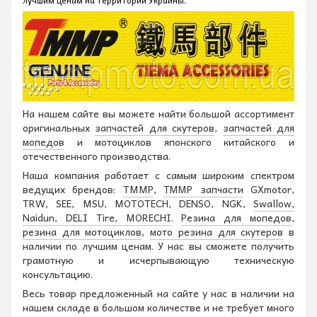
лучшим ценам на территории Украины.
На нашем сайте вы можете найти большой ассортимент
оригинальных
запчастей для скутеров
,
запчастей для
мопедов
и мотоциклов японского китайского и
отечественного производства.
Наша компания работает с самым широким спектром
ведущих брендов:
TMMP
,
ТММР запчасти
GXmotor,
TRW, SEE, MSU, MOTOTECH, DENSO, NGK,
Swallow,
Naidun, DELI Tire, MORECHI
.
Резина для мопедов
,
резина для мотоциклов
,
мото резина для скутеров
в
наличии по лучшим ценам. У нас вы сможете получить
грамотную и исчерпывающую техническую
консультацию.
Весь товар предложенный на сайте у нас в наличии на
нашем складе в большом количестве и не требует много