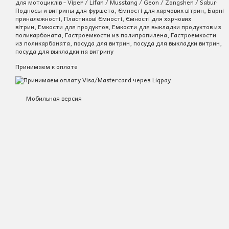
для мотоциклів - Viper / Lifan / Musstang / Geon / Zongshen / Sabur
Подносы и витрины для фуршета, Ємності для харчових вітрин, Барні
приналежності, Пластикові Ємності, Ємності для харчових
вітрин, Емкости для продуктов, Емкости для выкладки продуктов из
поликарбоната, Гастроемкости из полипропилена, Гастроемкости
из поликарбоната, посуда для витрин, посуда для выкладки витрин,
посуда для выкладки на витрину
Принимаем к оплате
Мобильная версия