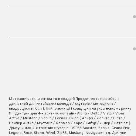
Мотозапчастини оптом та в роздріб Продаж моторів в зборі і
двигатлей для китайських мопедів / скутерів / мотоциклів /
квадроциклів і баггі. Найприємніші і кращі ціни на українському ринку
!!!! Двигуни для 4-х тактних мопедів - Alpha / Delta / Vista / Viper
Active / Mustang / Sabur / Fermer / Riga ( Альфа / Дельта / Віста /
Вайпер Актив / Мустанг / Фермер / Хорс / Сабур / Лідер / Патріот ).
Двигуни для 4-х тактних скутерів - VIPER Booster, Fabius, Grand Prix,
Legend, Race, Storm, Wind, ZipR3, Mustang, Navigator і тд. Двигуни