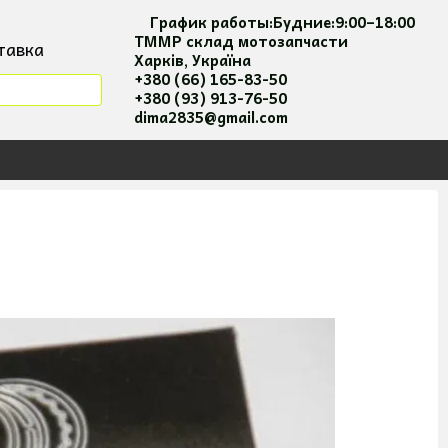
График работы:
Будние:
9:00–18:00
ТММР склад мотозапчасти
тавка
Харків, Україна
мация
+380 (66) 165-83-50
+380 (93) 913-76-50
я та оплати
dima2835@gmail.com
 соглашение