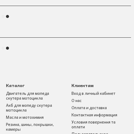
Каталог
Клиентам
Двигатель для мопеда
Вход в личный кабинет
скутера мотоцикла
О нас
Акб для мопеду скутера
Оплата и доставка
мотоцикла
Контактная информация
Масла и мотохимия
Условия повернення та
Резина, шины, покрышки,
оплати
камеры
Пользовательское