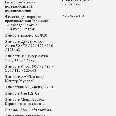
Гастроемкости из
соглашение
поликарбоната и
полипропилена
Мы в соцсетях
Филенка для ворот от
производителя "Классика"
"Шоколад" "Жатка"
"Плитка" "Ротанг"
Запчасти веломотор Ф80
Запчасти Дельта Альфа
Актив 50 / 72 / 90 / 100 / 110
/ 125см3
Запчасти на Вайпер Актив
100 / 110 / 125 куб
Запчасти Альфа 50 / 72 / 90 /
100 / 110 / 125см3
Запчасти ИЖ/Планета/
Юпитер/Муравей
Запчастини МТ, Днепр, К 750
Запчасти Ява 12в-6в
Запчасти Минск Восход
Карпаты отечественный
Шлема, кофры, обтекатели
Запчастини для скутерів 125-