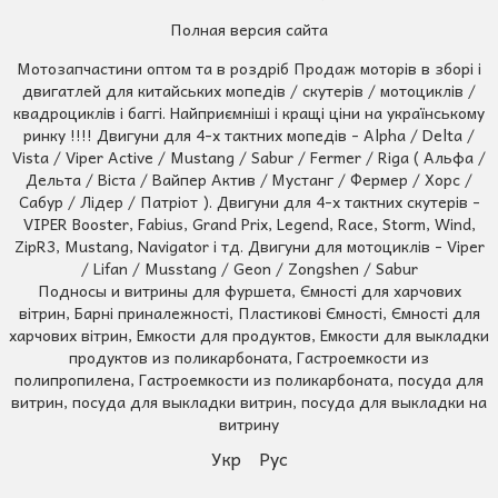
Полная версия сайта
Мотозапчастини оптом та в роздріб Продаж моторів в зборі і
двигатлей для китайських мопедів / скутерів / мотоциклів /
квадроциклів і баггі. Найприємніші і кращі ціни на українському
ринку !!!! Двигуни для 4-х тактних мопедів - Alpha / Delta /
Vista / Viper Active / Mustang / Sabur / Fermer / Riga ( Альфа /
Дельта / Віста / Вайпер Актив / Мустанг / Фермер / Хорс /
Сабур / Лідер / Патріот ). Двигуни для 4-х тактних скутерів -
VIPER Booster, Fabius, Grand Prix, Legend, Race, Storm, Wind,
ZipR3, Mustang, Navigator і тд. Двигуни для мотоциклів - Viper
/ Lifan / Musstang / Geon / Zongshen / Sabur
Подносы и витрины для фуршета, Ємності для харчових
вітрин, Барні приналежності, Пластикові Ємності, Ємності для
харчових вітрин, Емкости для продуктов, Емкости для выкладки
продуктов из поликарбоната, Гастроемкости из
полипропилена, Гастроемкости из поликарбоната, посуда для
витрин, посуда для выкладки витрин, посуда для выкладки на
витрину
Укр
Рус