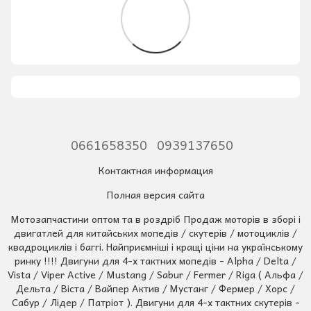
0661658350
0939137650
Контактная информация
Полная версия сайта
Мотозапчастини оптом та в роздріб Продаж моторів в зборі і
двигатлей для китайських мопедів / скутерів / мотоциклів /
квадроциклів і баггі. Найприємніші і кращі ціни на українському
ринку !!!! Двигуни для 4-х тактних мопедів - Alpha / Delta /
Vista / Viper Active / Mustang / Sabur / Fermer / Riga ( Альфа /
Дельта / Віста / Вайпер Актив / Мустанг / Фермер / Хорс /
Сабур / Лідер / Патріот ). Двигуни для 4-х тактних скутерів -