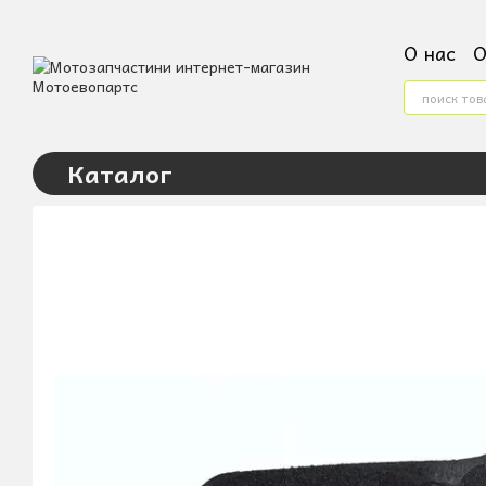
Перейти к основному контенту
О нас
О
Конта
Услови
Пользо
Каталог