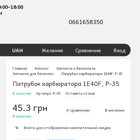
9:00–18:00
и
0661658350
UAH
Желания
Сравнение
Вход
Главная
Каталог
Запчасти к бензопиле
Запчасти для бензокос
Патрубок карбюратора 1E40F, P-35
Патрубок карбюратора 1E40F, P-35
В наличии
Артикул: P-35
Оставить отзыв
45.3 грн
К сравнению
В желания
В наличии
Войти
для отображения накопительной скидки
%