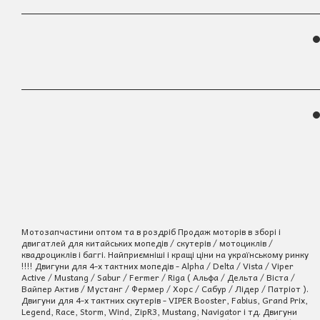
Мотозапчастини оптом та в роздріб Продаж моторів в зборі і
двигатлей для китайських мопедів / скутерів / мотоциклів /
квадроциклів і баггі. Найприємніші і кращі ціни на українському ринку
!!!! Двигуни для 4-х тактних мопедів - Alpha / Delta / Vista / Viper
Active / Mustang / Sabur / Fermer / Riga ( Альфа / Дельта / Віста /
Вайпер Актив / Мустанг / Фермер / Хорс / Сабур / Лідер / Патріот ).
Двигуни для 4-х тактних скутерів - VIPER Booster, Fabius, Grand Prix,
Legend, Race, Storm, Wind, ZipR3, Mustang, Navigator і тд. Двигуни