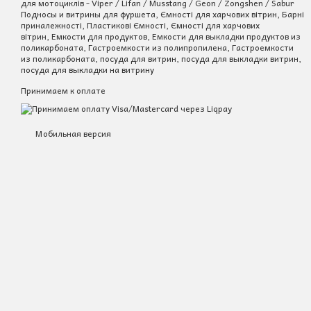
для мотоциклів - Viper / Lifan / Musstang / Geon / Zongshen / Sabur
Подносы и витрины для фуршета, Ємності для харчових вітрин, Барні
приналежності, Пластикові Ємності, Ємності для харчових
вітрин, Емкости для продуктов, Емкости для выкладки продуктов из
поликарбоната, Гастроемкости из полипропилена, Гастроемкости
из поликарбоната, посуда для витрин, посуда для выкладки витрин,
посуда для выкладки на витрину
Принимаем к оплате
Мобильная версия