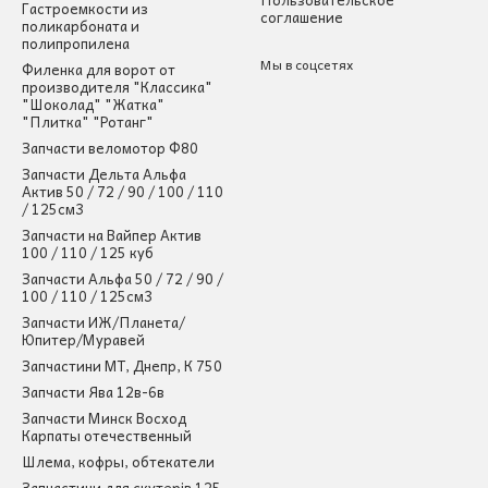
Гастроемкости из
соглашение
поликарбоната и
полипропилена
Мы в соцсетях
Филенка для ворот от
производителя "Классика"
"Шоколад" "Жатка"
"Плитка" "Ротанг"
Запчасти веломотор Ф80
Запчасти Дельта Альфа
Актив 50 / 72 / 90 / 100 / 110
/ 125см3
Запчасти на Вайпер Актив
100 / 110 / 125 куб
Запчасти Альфа 50 / 72 / 90 /
100 / 110 / 125см3
Запчасти ИЖ/Планета/
Юпитер/Муравей
Запчастини МТ, Днепр, К 750
Запчасти Ява 12в-6в
Запчасти Минск Восход
Карпаты отечественный
Шлема, кофры, обтекатели
Запчастини для скутерів 125-