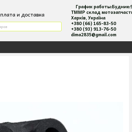
График работы:
Будние:
ТММР склад мотозапчаст
плата и доставка
Харків, Україна
ктная информация
+380 (66) 165-83-50
+380 (93) 913-76-50
я повернення та оплати
dima2835@gmail.com
вательское соглашение