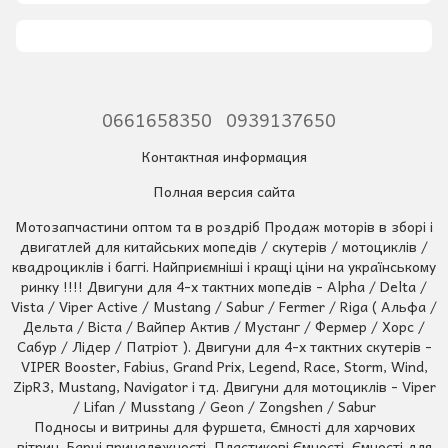
0661658350
0939137650
Контактная информация
Полная версия сайта
Мотозапчастини оптом та в роздріб Продаж моторів в зборі і
двигатлей для китайських мопедів / скутерів / мотоциклів /
квадроциклів і баггі. Найприємніші і кращі ціни на українському
ринку !!!! Двигуни для 4-х тактних мопедів - Alpha / Delta /
Vista / Viper Active / Mustang / Sabur / Fermer / Riga ( Альфа /
Дельта / Віста / Вайпер Актив / Мустанг / Фермер / Хорс /
Сабур / Лідер / Патріот ). Двигуни для 4-х тактних скутерів -
VIPER Booster, Fabius, Grand Prix, Legend, Race, Storm, Wind,
ZipR3, Mustang, Navigator і тд. Двигуни для мотоциклів - Viper
/ Lifan / Musstang / Geon / Zongshen / Sabur
Подносы и витрины для фуршета, Ємності для харчових
вітрин, Барні приналежності, Пластикові Ємності, Ємності для