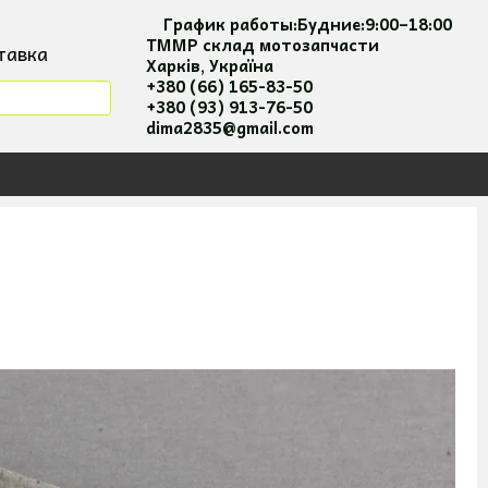
График работы:
Будние:
9:00–18:00
ТММР склад мотозапчасти
тавка
Харків, Україна
мация
+380 (66) 165-83-50
+380 (93) 913-76-50
я та оплати
dima2835@gmail.com
 соглашение