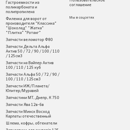
Гастроемкости из
соглашение
поликарбоната и
полипропилена
Мы в соцсетях
Филенка для ворот от
производителя "Классика"
"Шоколад" "Жатка"
"Плитка" "Ротанг"
Запчасти веломотор Ф80
Запчасти Дельта Альфа
Актив 50 / 72 / 90 / 100 / 110
/ 125см3
Запчасти на Вайпер Актив
100 / 110 / 125 куб
Запчасти Альфа 50 / 72 / 90 /
100 / 110 / 125см3
Запчасти ИЖ/Планета/
Юпитер/Муравей
Запчастини МТ, Днепр, К 750
Запчасти Ява 12в-6в
Запчасти Минск Восход
Карпаты отечественный
Шлема, кофры, обтекатели
Запчастини для скутерів 125-