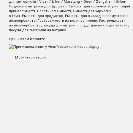
для мотоциклів - Viper / Lifan / Musstang / Geon / Zongshen / Sabur
Подносы и витрины для фуршета, Ємності для харчових вітрин, Барні
приналежності, Пластикові Ємності, Ємності для харчових
вітрин, Емкости для продуктов, Емкости для выкладки продуктов из
поликарбоната, Гастроемкости из полипропилена, Гастроемкости
из поликарбоната, посуда для витрин, посуда для выкладки витрин,
посуда для выкладки на витрину
Принимаем к оплате
Мобильная версия