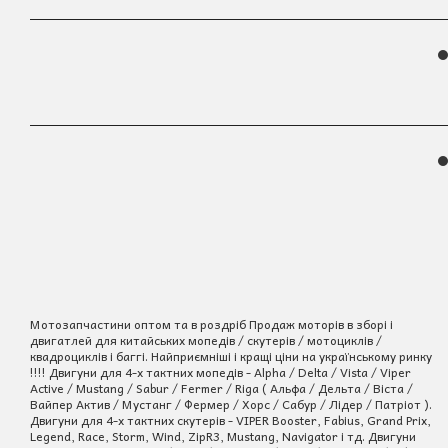
Мотозапчастини оптом та в роздріб Продаж моторів в зборі і
двигатлей для китайських мопедів / скутерів / мотоциклів /
квадроциклів і баггі. Найприємніші і кращі ціни на українському ринку
!!!! Двигуни для 4-х тактних мопедів - Alpha / Delta / Vista / Viper
Active / Mustang / Sabur / Fermer / Riga ( Альфа / Дельта / Віста /
Вайпер Актив / Мустанг / Фермер / Хорс / Сабур / Лідер / Патріот ).
Двигуни для 4-х тактних скутерів - VIPER Booster, Fabius, Grand Prix,
Legend, Race, Storm, Wind, ZipR3, Mustang, Navigator і тд. Двигуни