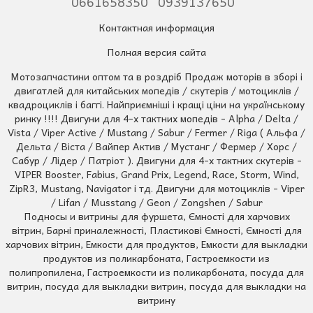
0661658350
0939137650
Контактная информация
Полная версия сайта
Мотозапчастини оптом та в роздріб Продаж моторів в зборі і
двигатлей для китайських мопедів / скутерів / мотоциклів /
квадроциклів і баггі. Найприємніші і кращі ціни на українському
ринку !!!! Двигуни для 4-х тактних мопедів - Alpha / Delta /
Vista / Viper Active / Mustang / Sabur / Fermer / Riga ( Альфа /
Дельта / Віста / Вайпер Актив / Мустанг / Фермер / Хорс /
Сабур / Лідер / Патріот ). Двигуни для 4-х тактних скутерів -
VIPER Booster, Fabius, Grand Prix, Legend, Race, Storm, Wind,
ZipR3, Mustang, Navigator і тд. Двигуни для мотоциклів - Viper
/ Lifan / Musstang / Geon / Zongshen / Sabur
Подносы и витрины для фуршета, Ємності для харчових
вітрин, Барні приналежності, Пластикові Ємності, Ємності для
харчових вітрин, Емкости для продуктов, Емкости для выкладки
продуктов из поликарбоната, Гастроемкости из
полипропилена, Гастроемкости из поликарбоната, посуда для
витрин, посуда для выкладки витрин, посуда для выкладки на
витрину