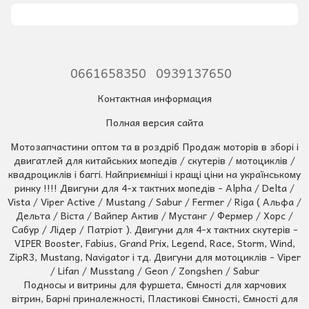
0661658350
0939137650
Контактная информация
Полная версия сайта
Мотозапчастини оптом та в роздріб Продаж моторів в зборі і
двигатлей для китайських мопедів / скутерів / мотоциклів /
квадроциклів і баггі. Найприємніші і кращі ціни на українському
ринку !!!! Двигуни для 4-х тактних мопедів - Alpha / Delta /
Vista / Viper Active / Mustang / Sabur / Fermer / Riga ( Альфа /
Дельта / Віста / Вайпер Актив / Мустанг / Фермер / Хорс /
Сабур / Лідер / Патріот ). Двигуни для 4-х тактних скутерів -
VIPER Booster, Fabius, Grand Prix, Legend, Race, Storm, Wind,
ZipR3, Mustang, Navigator і тд. Двигуни для мотоциклів - Viper
/ Lifan / Musstang / Geon / Zongshen / Sabur
Подносы и витрины для фуршета, Ємності для харчових
вітрин, Барні приналежності, Пластикові Ємності, Ємності для