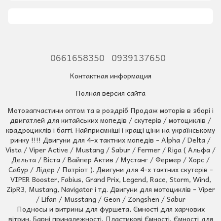
0661658350
0939137650
Контактная информация
Полная версия сайта
Мотозапчастини оптом та в роздріб Продаж моторів в зборі і
двигатлей для китайських мопедів / скутерів / мотоциклів /
квадроциклів і баггі. Найприємніші і кращі ціни на українському
ринку !!!! Двигуни для 4-х тактних мопедів - Alpha / Delta /
Vista / Viper Active / Mustang / Sabur / Fermer / Riga ( Альфа /
Дельта / Віста / Вайпер Актив / Мустанг / Фермер / Хорс /
Сабур / Лідер / Патріот ). Двигуни для 4-х тактних скутерів -
VIPER Booster, Fabius, Grand Prix, Legend, Race, Storm, Wind,
ZipR3, Mustang, Navigator і тд. Двигуни для мотоциклів - Viper
/ Lifan / Musstang / Geon / Zongshen / Sabur
Подносы и витрины для фуршета, Ємності для харчових
вітрин, Барні приналежності, Пластикові Ємності, Ємності для