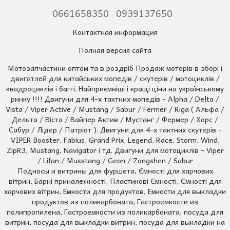
0661658350
0939137650
Контактная информация
Полная версия сайта
Мотозапчастини оптом та в роздріб Продаж моторів в зборі і
двигатлей для китайських мопедів / скутерів / мотоциклів /
квадроциклів і баггі. Найприємніші і кращі ціни на українському
ринку !!!! Двигуни для 4-х тактних мопедів - Alpha / Delta /
Vista / Viper Active / Mustang / Sabur / Fermer / Riga ( Альфа /
Дельта / Віста / Вайпер Актив / Мустанг / Фермер / Хорс /
Сабур / Лідер / Патріот ). Двигуни для 4-х тактних скутерів -
VIPER Booster, Fabius, Grand Prix, Legend, Race, Storm, Wind,
ZipR3, Mustang, Navigator і тд. Двигуни для мотоциклів - Viper
/ Lifan / Musstang / Geon / Zongshen / Sabur
Подносы и витрины для фуршета, Ємності для харчових
вітрин, Барні приналежності, Пластикові Ємності, Ємності для
харчових вітрин, Емкости для продуктов, Емкости для выкладки
продуктов из поликарбоната, Гастроемкости из
полипропилена, Гастроемкости из поликарбоната, посуда для
витрин, посуда для выкладки витрин, посуда для выкладки на