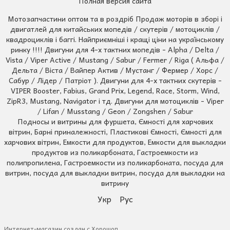
Полная версия сайта
Мотозапчастини оптом та в роздріб Продаж моторів в зборі і
двигатлей для китайських мопедів / скутерів / мотоциклів /
квадроциклів і баггі. Найприємніші і кращі ціни на українському
ринку !!!! Двигуни для 4-х тактних мопедів - Alpha / Delta /
Vista / Viper Active / Mustang / Sabur / Fermer / Riga ( Альфа /
Дельта / Віста / Вайпер Актив / Мустанг / Фермер / Хорс /
Сабур / Лідер / Патріот ). Двигуни для 4-х тактних скутерів -
VIPER Booster, Fabius, Grand Prix, Legend, Race, Storm, Wind,
ZipR3, Mustang, Navigator і тд. Двигуни для мотоциклів - Viper
/ Lifan / Musstang / Geon / Zongshen / Sabur
Подносы и витрины для фуршета, Ємності для харчових
вітрин, Барні приналежності, Пластикові Ємності, Ємності для
харчових вітрин, Емкости для продуктов, Емкости для выкладки
продуктов из поликарбоната, Гастроемкости из
полипропилена, Гастроемкости из поликарбоната, посуда для
витрин, посуда для выкладки витрин, посуда для выкладки на
витрину
Укр
Рус
Интернет-магазин создан с Хорошоп