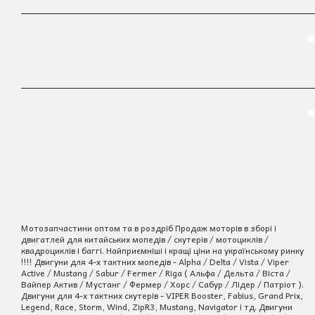
Мотозапчастини оптом та в роздріб Продаж моторів в зборі і
двигатлей для китайських мопедів / скутерів / мотоциклів /
квадроциклів і баггі. Найприємніші і кращі ціни на українському ринку
!!!! Двигуни для 4-х тактних мопедів - Alpha / Delta / Vista / Viper
Active / Mustang / Sabur / Fermer / Riga ( Альфа / Дельта / Віста /
Вайпер Актив / Мустанг / Фермер / Хорс / Сабур / Лідер / Патріот ).
Двигуни для 4-х тактних скутерів - VIPER Booster, Fabius, Grand Prix,
Legend, Race, Storm, Wind, ZipR3, Mustang, Navigator і тд. Двигуни