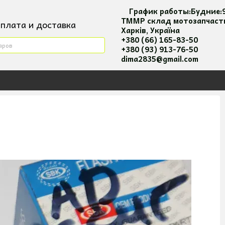
График работы:
Будние:
ТММР склад мотозапчаст
плата и доставка
Харків, Україна
ктная информация
+380 (66) 165-83-50
+380 (93) 913-76-50
я повернення та оплати
dima2835@gmail.com
вательское соглашение