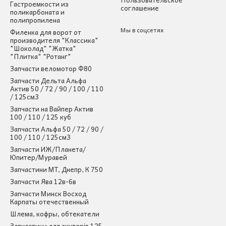
Гастроемкости из
соглашение
поликарбоната и
полипропилена
Мы в соцсетях
Филенка для ворот от
производителя "Классика"
"Шоколад" "Жатка"
"Плитка" "Ротанг"
Запчасти веломотор Ф80
Запчасти Дельта Альфа
Актив 50 / 72 / 90 / 100 / 110
/ 125см3
Запчасти на Вайпер Актив
100 / 110 / 125 куб
Запчасти Альфа 50 / 72 / 90 /
100 / 110 / 125см3
Запчасти ИЖ/Планета/
Юпитер/Муравей
Запчастини МТ, Днепр, К 750
Запчасти Ява 12в-6в
Запчасти Минск Восход
Карпаты отечественный
Шлема, кофры, обтекатели
Запчастини для скутерів 125-