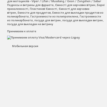
для мотоциклів - Viper / Lifan / Musstang / Geon / Zongshen / Sabur
Подносы и витрины для фуршета, Ємності для харчових вітрин, Барні
приналежності, Пластикові Ємності, Ємності для харчових
вітрин, Емкости для продуктов, Емкости для выкладки продуктов из
поликарбоната, Гастроемкости из полипропилена, Гастроемкости
из поликарбоната, посуда для витрин, посуда для выкладки витрин,
посуда для выкладки на витрину
Принимаем к оплате
Мобильная версия