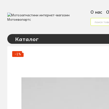
Перейти к основному контенту
О нас
О
Конта
Услови
Пользо
Каталог
−1%