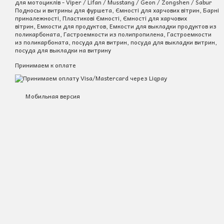
для мотоциклів - Viper / Lifan / Musstang / Geon / Zongshen / Sabur
Подносы и витрины для фуршета, Ємності для харчових вітрин, Барні
приналежності, Пластикові Ємності, Ємності для харчових
вітрин, Емкости для продуктов, Емкости для выкладки продуктов из
поликарбоната, Гастроемкости из полипропилена, Гастроемкости
из поликарбоната, посуда для витрин, посуда для выкладки витрин,
посуда для выкладки на витрину
Принимаем к оплате
Мобильная версия