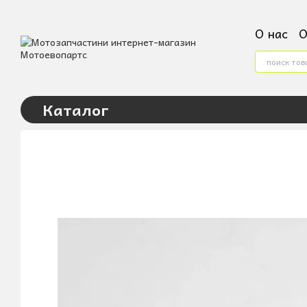
Перейти к основному контенту
О нас
О
Конта
Услови
Пользо
Каталог