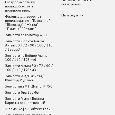
Гастроемкости из
соглашение
поликарбоната и
полипропилена
Мы в соцсетях
Филенка для ворот от
производителя "Классика"
"Шоколад" "Жатка"
"Плитка" "Ротанг"
Запчасти веломотор Ф80
Запчасти Дельта Альфа
Актив 50 / 72 / 90 / 100 / 110
/ 125см3
Запчасти на Вайпер Актив
100 / 110 / 125 куб
Запчасти Альфа 50 / 72 / 90 /
100 / 110 / 125см3
Запчасти ИЖ/Планета/
Юпитер/Муравей
Запчастини МТ, Днепр, К 750
Запчасти Ява 12в-6в
Запчасти Минск Восход
Карпаты отечественный
Шлема, кофры, обтекатели
Запчастини для скутерів 125-