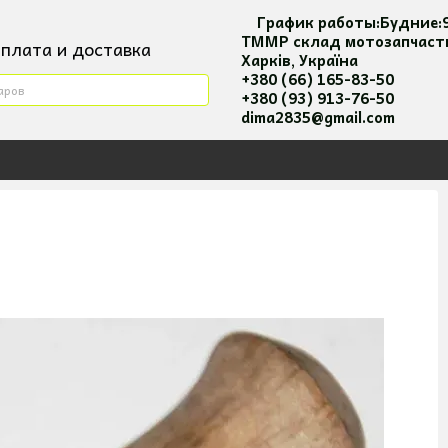
График работы:
Будние:
ТММР склад мотозапчаст
плата и доставка
Харків, Україна
ктная информация
+380 (66) 165-83-50
+380 (93) 913-76-50
я повернення та оплати
dima2835@gmail.com
вательское соглашение