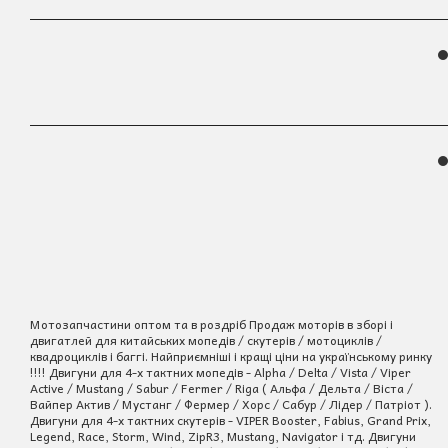
Мотозапчастини оптом та в роздріб Продаж моторів в зборі і
двигатлей для китайських мопедів / скутерів / мотоциклів /
квадроциклів і баггі. Найприємніші і кращі ціни на українському ринку
!!!! Двигуни для 4-х тактних мопедів - Alpha / Delta / Vista / Viper
Active / Mustang / Sabur / Fermer / Riga ( Альфа / Дельта / Віста /
Вайпер Актив / Мустанг / Фермер / Хорс / Сабур / Лідер / Патріот ).
Двигуни для 4-х тактних скутерів - VIPER Booster, Fabius, Grand Prix,
Legend, Race, Storm, Wind, ZipR3, Mustang, Navigator і тд. Двигуни