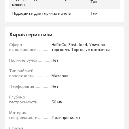
Так
машині
Підходить для гарячих напоїв
Так
Характеристики
Сфера
HoReCa, Fast-food, Уличная
использования
торговля, Торговые магазины
Наличие ручки
Нет
Тип рабочей
поверхности
Матовая
Перфорация
Нет
Глубина
гастроемкости
50 мм
Материал
гастроемкости
Полипропилен
Страна