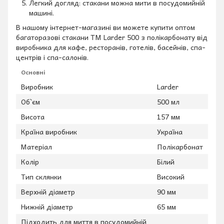
Легкий догляд: стакани можна мити в посудомийній
машині.
В нашому інтернет-магазині ви можете купити оптом
багаторазові стакани TM Larder 500 з полікарбонату від
виробника для кафе, ресторанів, готелів, басейнів, спа-
центрів і спа-салонів.
Основні
Виробник
Larder
Об`єм
500 мл
Висота
157 мм
Країна виробник
Україна
Матеріал
Полікарбонат
Колір
Білий
Тип склянки
Високий
Верхній діаметр
90 мм
Нижній діаметр
65 мм
Підходить для миття в посудомийній