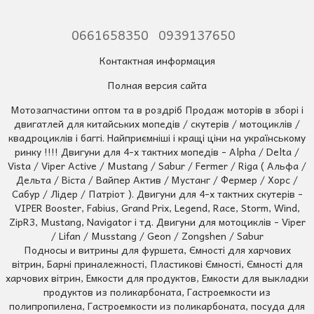
0661658350
0939137650
Контактная информация
Полная версия сайта
Мотозапчастини оптом та в роздріб Продаж моторів в зборі і
двигатлей для китайських мопедів / скутерів / мотоциклів /
квадроциклів і баггі. Найприємніші і кращі ціни на українському
ринку !!!! Двигуни для 4-х тактних мопедів - Alpha / Delta /
Vista / Viper Active / Mustang / Sabur / Fermer / Riga ( Альфа /
Дельта / Віста / Вайпер Актив / Мустанг / Фермер / Хорс /
Сабур / Лідер / Патріот ). Двигуни для 4-х тактних скутерів -
VIPER Booster, Fabius, Grand Prix, Legend, Race, Storm, Wind,
ZipR3, Mustang, Navigator і тд. Двигуни для мотоциклів - Viper
/ Lifan / Musstang / Geon / Zongshen / Sabur
Подносы и витрины для фуршета, Ємності для харчових
вітрин, Барні приналежності, Пластикові Ємності, Ємності для
харчових вітрин, Емкости для продуктов, Емкости для выкладки
продуктов из поликарбоната, Гастроемкости из
полипропилена, Гастроемкости из поликарбоната, посуда для