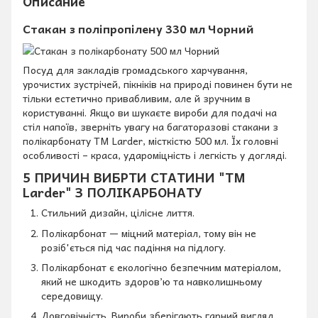
Описание
Стакан з поліпропілену 330 мл Чорний
Посуд для закладів громадського харчування,
урочистих зустрічей, пікніків на природі повинен бути не
тільки естетично привабливим, але й зручним в
користуванні. Якщо ви шукаєте вироби для подачі на
стіл напоїв, зверніть увагу на багаторазові стакани з
полікарбонату TM Larder, місткістю 500 мл. Їх головні
особливості – краса, удароміцність і легкість у догляді.
5 ПРИЧИН ВИБРТИ СТАТИНИ "TM
Larder" З ПОЛІКАРБОНАТУ
Стильний дизайн, цілісне лиття.
Полікарбонат — міцний матеріал, тому він не
розіб'ється під час падіння на підлогу.
Полікарбонат є екологічно безпечним матеріалом,
який не шкодить здоров’ю та навколишньому
середовищу.
Довговічність. Вироби зберігають гарний вигляд