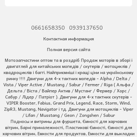
0661658350
0939137650
Контактная информация
Полная версия сайта
Мотозапчастини оптом та в роздріб Продаж моторів в зборі і
двигатлей для китайських мопедів / скутерів / мотоциклів /
квадроциклів і баггі. Найприємніші і кращі ціни на українському
ринку !!!! Двигуни для 4-х тактних мопедів - Alpha / Delta /
Vista / Viper Active / Mustang / Sabur / Fermer / Riga ( Альфа /
Дельта / Віста / Вайпер Актив / Мустанг / Фермер / Хорс /
Сабур / Лідер / Патріот ). Двигуни для 4-х тактних скутерів -
VIPER Booster, Fabius, Grand Prix, Legend, Race, Storm, Wind,
ZipR3, Mustang, Navigator і тд. Двигуни для мотоциклів - Viper
/ Lifan / Musstang / Geon / Zongshen / Sabur
Подносы и витрины для фуршета, Ємності для харчових
вітрин, Барні приналежності, Пластикові Ємності, Ємності для
харчових вітрин, Емкости для продуктов, Емкости для выкладки