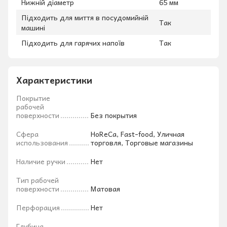
Нижній діаметр
65 мм
Підходить для миття в посудомийній
Так
машині
Підходить для гарячих напоїв
Так
Характеристики
Покрытие
рабочей
поверхности
Без покрытия
Сфера
HoReCa, Fast-food, Уличная
использования
торговля, Торговые магазины
Наличие ручки
Нет
Тип рабочей
поверхности
Матовая
Перфорация
Нет
Глубина