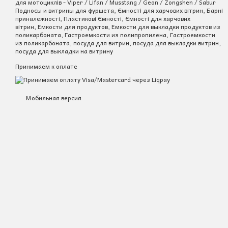
для мотоциклів - Viper / Lifan / Musstang / Geon / Zongshen / Sabur
Подносы и витрины для фуршета, Ємності для харчових вітрин, Барні
приналежності, Пластикові Ємності, Ємності для харчових
вітрин, Емкости для продуктов, Емкости для выкладки продуктов из
поликарбоната, Гастроемкости из полипропилена, Гастроемкости
из поликарбоната, посуда для витрин, посуда для выкладки витрин,
посуда для выкладки на витрину
Принимаем к оплате
Мобильная версия