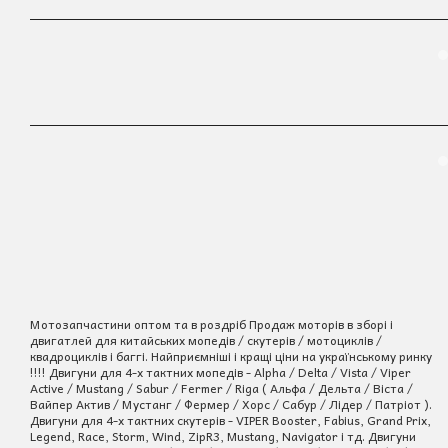
Мотозапчастини оптом та в роздріб Продаж моторів в зборі і
двигатлей для китайських мопедів / скутерів / мотоциклів /
квадроциклів і баггі. Найприємніші і кращі ціни на українському ринку
!!!! Двигуни для 4-х тактних мопедів - Alpha / Delta / Vista / Viper
Active / Mustang / Sabur / Fermer / Riga ( Альфа / Дельта / Віста /
Вайпер Актив / Мустанг / Фермер / Хорс / Сабур / Лідер / Патріот ).
Двигуни для 4-х тактних скутерів - VIPER Booster, Fabius, Grand Prix,
Legend, Race, Storm, Wind, ZipR3, Mustang, Navigator і тд. Двигуни