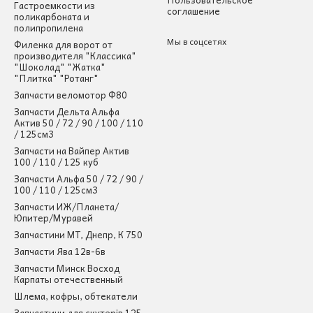
Гастроемкости из
соглашение
поликарбоната и
полипропилена
Мы в соцсетях
Филенка для ворот от
производителя "Классика"
"Шоколад" "Жатка"
"Плитка" "Ротанг"
Запчасти веломотор Ф80
Запчасти Дельта Альфа
Актив 50 / 72 / 90 / 100 / 110
/ 125см3
Запчасти на Вайпер Актив
100 / 110 / 125 куб
Запчасти Альфа 50 / 72 / 90 /
100 / 110 / 125см3
Запчасти ИЖ/Планета/
Юпитер/Муравей
Запчастини МТ, Днепр, К 750
Запчасти Ява 12в-6в
Запчасти Минск Восход
Карпаты отечественный
Шлема, кофры, обтекатели
Запчастини для скутерів 125-