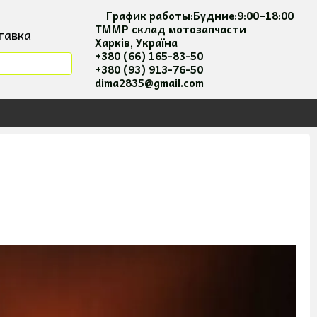
График работы:
Будние:
9:00–18:00
ТММР склад мотозапчасти
тавка
Харків, Україна
мация
+380 (66) 165-83-50
+380 (93) 913-76-50
я та оплати
dima2835@gmail.com
 соглашение