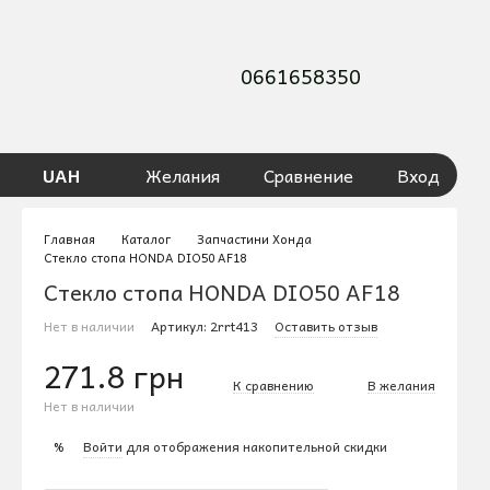
0661658350
UAH
Желания
Сравнение
Вход
Главная
Каталог
Запчастини Хонда
Стекло стопа HONDA DIO50 AF18
Стекло стопа HONDA DIO50 AF18
Нет в наличии
Артикул: 2rrt413
Оставить отзыв
271.8 грн
К сравнению
В желания
Нет в наличии
Войти
для отображения накопительной скидки
%