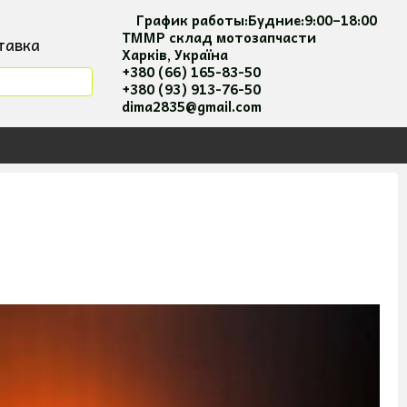
График работы:
Будние:
9:00–18:00
ТММР склад мотозапчасти
тавка
Харків, Україна
мация
+380 (66) 165-83-50
+380 (93) 913-76-50
я та оплати
dima2835@gmail.com
 соглашение