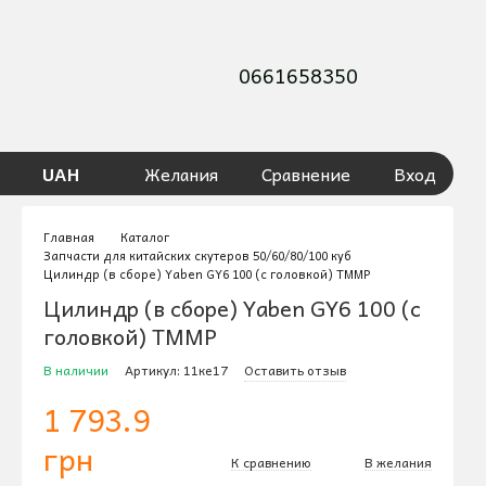
0661658350
UAH
Желания
Сравнение
Вход
Главная
Каталог
Запчасти для китайских скутеров 50/60/80/100 куб
Цилиндр (в сборе) Yaben GY6 100 (с головкой) TMMP
Цилиндр (в сборе) Yaben GY6 100 (с
головкой) TMMP
В наличии
Артикул: 11ке17
Оставить отзыв
1 793.9
грн
К сравнению
В желания