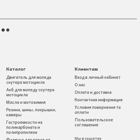
Каталог
Клиентам
Двигатель для мопеда
Вход в личный кабинет
скутера мотоцикла
О нас
Акб для мопеду скутера
Оплата и доставка
мотоцикла
Контактная информация
Масла и мотохимия
Условия повернення та
Резина, шины, покрышки,
оплати
камеры
Пользовательское
Гастроемкости из
соглашение
поликарбоната и
полипропилена
Мы в соцсетях
Филенка для ворот от