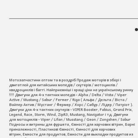
Мотозапчастини оптом та в роздріб Продаж моторів в зборі і
двигатлей для китайських мопедів / скутерів / мотоциклів /
квадроциклів і баггі. Найприємніші і кращі ціни на українському ринку
!!!! Двигуни для 4-х тактних мопедів - Alpha / Delta / Vista / Viper
Active / Mustang / Sabur / Fermer / Riga ( Альфа / Дельта / Віста /
Вайпер Актив / Мустанг / Фермер / Хорс / Сабур / Лідер / Патріот ).
Двигуни для 4-х тактних скутерів - VIPER Booster, Fabius, Grand Prix,
Legend, Race, Storm, Wind, ZipR3, Mustang, Navigator і тд. Двигуни
для мотоциклів - Viper / Lifan / Musstang / Geon / Zongshen / Sabur
Подносы и витрины для фуршета, Ємності для харчових вітрин, Барні
приналежності, Пластикові Ємності, Ємності для харчових
вітрин, Емкости для продуктов, Емкости для выкладки продуктов из