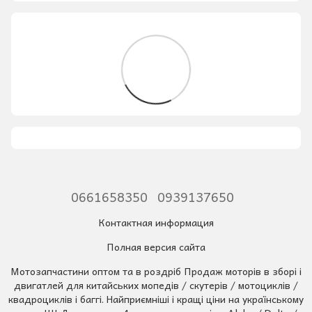
0661658350
0939137650
Контактная информация
Полная версия сайта
Мотозапчастини оптом та в роздріб Продаж моторів в зборі і
двигатлей для китайських мопедів / скутерів / мотоциклів /
квадроциклів і баггі. Найприємніші і кращі ціни на українському